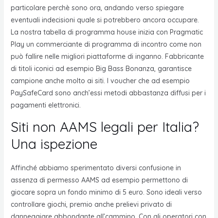
particolare perchè sono ora, andando verso spiegare
eventuali indecisioni quale si potrebbero ancora occupare.
La nostra tabella di programma house inizia con Pragmatic
Play un commerciante di programma di incontro come non
può fallire nelle migliori piattaforme di inganno. Fabbricante
di titoli iconici ad esempio Big Bass Bonanza, garantisce
campione anche molto ai siti. I voucher che ad esempio
PaySafeCard sono anch’essi metodi abbastanza diffusi per i
pagamenti elettronici.
Siti non AAMS legali per Italia?
Una ispezione
Affinché abbiamo sperimentato diversi confusione in
assenza di permesso AAMS ad esempio permettono di
giocare sopra un fondo minimo di 5 euro. Sono ideali verso
controllare giochi, premio anche prelievi privato di
danneggiare abbondante all’cammino. Con gli operatori con