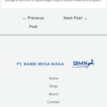
porgere artificio d’repentaglio sopra tutta l’Insieme Europea.
Post
←
Previous
Next Post
→
navigation
Post
Home
Shop
About
Contact