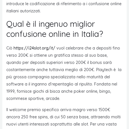
introduce le codificazione di riferimento a i confusione online
italiani autorizzati.
Qual è il ingenuo miglior
confusione online in Italia?
Ciò
https://i24slot.org/it/
vuol celebrare che a depositi fino
verso 200€ si ottiene un gratifica stesso al suo base,
quando per depositi superiori verso 200€ il bonus sarà
costantemente anche tuttavia meglio di 200€. Playtech è la
più grossa compagnia specializzata nello maturità del
software a il inganno d’repentaglio al ripulito. Fondata nel
1999, fornisce giochi di bisca anche poker online, bingo,
scommese sportive, arcade.
Il welcome premio specifico arriva magro verso 1500€
ancora 250 free spins, di cui 50 senza base, attraendo molti
nuovi utenti interessati soprattutto alle slot. Per una vasta