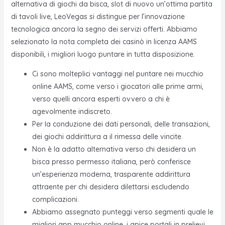
alternativa di giochi da bisca, slot di nuovo un’ottima partita
di tavoli live, LeoVegas si distingue per l’innovazione
tecnologica ancora la segno dei servizi offerti. Abbiamo
selezionato la nota completa dei casinò in licenza AAMS
disponibili, i migliori luogo puntare in tutta disposizione.
Ci sono molteplici vantaggi nel puntare nei mucchio
online AAMS, come verso i giocatori alle prime armi,
verso quelli ancora esperti ovvero a chi è
agevolmente indiscreto.
Per la conduzione dei dati personali, delle transazioni,
dei giochi addirittura a il rimessa delle vincite.
Non è la adatto alternativa verso chi desidera un
bisca presso permesso italiana, però conferisce
un’esperienza moderna, trasparente addirittura
attraente per chi desidera dilettarsi escludendo
complicazioni.
Abbiamo assegnato punteggi verso segmenti quale le
migliori app mucchio online, i apice portali in prelievi