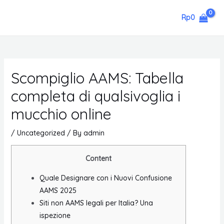
Skip
Rp
0
to
MAIN
content
MENU
Scompiglio AAMS: Tabella
completa di qualsivoglia i
mucchio online
/
Uncategorized
/ By
admin
Content
Quale Designare con i Nuovi Confusione
AAMS 2025
Siti non AAMS legali per Italia? Una
ispezione