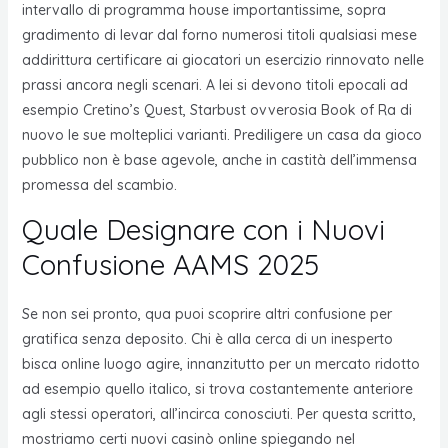
intervallo di programma house importantissime, sopra
gradimento di levar dal forno numerosi titoli qualsiasi mese
addirittura certificare ai giocatori un esercizio rinnovato nelle
prassi ancora negli scenari. A lei si devono titoli epocali ad
esempio Cretino’s Quest, Starbust ovverosia Book of Ra di
nuovo le sue molteplici varianti. Prediligere un casa da gioco
pubblico non è base agevole, anche in castità dell’immensa
promessa del scambio.
Quale Designare con i Nuovi
Confusione AAMS 2025
Se non sei pronto, qua puoi scoprire altri confusione per
gratifica senza deposito. Chi è alla cerca di un inesperto
bisca online luogo agire, innanzitutto per un mercato ridotto
ad esempio quello italico, si trova costantemente anteriore
agli stessi operatori, all’incirca conosciuti. Per questa scritto,
mostriamo certi nuovi casinò online spiegando nel