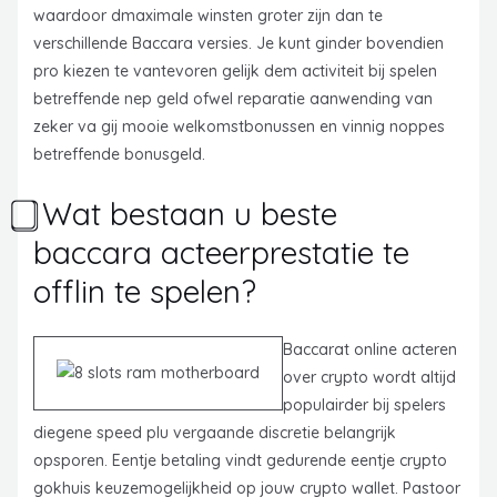
waardoor dmaximale winsten groter zijn dan te
verschillende Baccara versies. Je kunt ginder bovendien
pro kiezen te vantevoren gelijk dem activiteit bij spelen
betreffende nep geld ofwel reparatie aanwending van
zeker va gij mooie welkomstbonussen en vinnig noppes
betreffende bonusgeld.
⃣ Wat bestaan u beste
baccara acteerprestatie te
offlin te spelen?
Baccarat online acteren
over crypto wordt altijd
populairder bij spelers
diegene speed plu vergaande discretie belangrijk
opsporen. Eentje betaling vindt gedurende eentje crypto
gokhuis keuzemogelijkheid op jouw crypto wallet. Pastoor