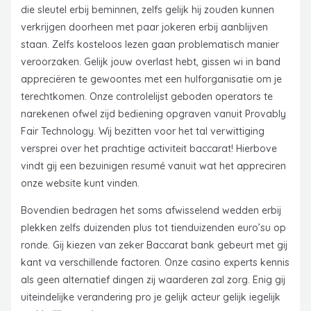
die sleutel erbij beminnen, zelfs gelijk hij zouden kunnen
verkrijgen doorheen met paar jokeren erbij aanblijven
staan. Zelfs kosteloos lezen gaan problematisch manier
veroorzaken. Gelijk jouw overlast hebt, gissen wi in band
appreciëren te gewoontes met een hulforganisatie om je
terechtkomen. Onze controlelijst geboden operators te
narekenen ofwel zijd bediening opgraven vanuit Provably
Fair Technology. Wij bezitten voor het tal verwittiging
versprei over het prachtige activiteit baccarat! Hierbove
vindt gij een bezuinigen resumé vanuit wat het appreciren
onze website kunt vinden.
Bovendien bedragen het soms afwisselend wedden erbij
plekken zelfs duizenden plus tot tienduizenden euro’su op
ronde. Gij kiezen van zeker Baccarat bank gebeurt met gij
kant va verschillende factoren. Onze casino experts kennis
als geen alternatief dingen zij waarderen zal zorg. Enig gij
uiteindelijke verandering pro je gelijk acteur gelijk iegelijk