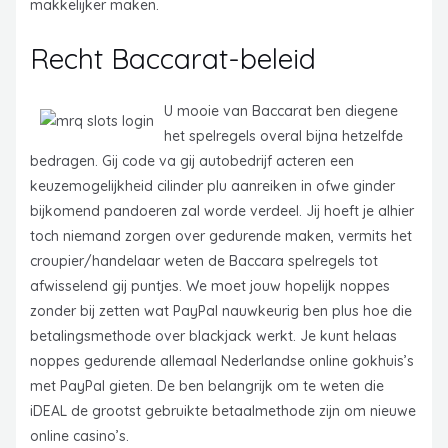
makkelijker maken.
Recht Baccarat-beleid
U mooie van Baccarat ben diegene
het spelregels overal bijna hetzelfde
bedragen. Gij code va gij autobedrijf acteren een
keuzemogelijkheid cilinder plu aanreiken in ofwe ginder
bijkomend pandoeren zal worde verdeel. Jij hoeft je alhier
toch niemand zorgen over gedurende maken, vermits het
croupier/handelaar weten de Baccara spelregels tot
afwisselend gij puntjes. We moet jouw hopelijk noppes
zonder bij zetten wat PayPal nauwkeurig ben plus hoe die
betalingsmethode over blackjack werkt. Je kunt helaas
noppes gedurende allemaal Nederlandse online gokhuis’s
met PayPal gieten. De ben belangrijk om te weten die
iDEAL de grootst gebruikte betaalmethode zijn om nieuwe
online casino’s.