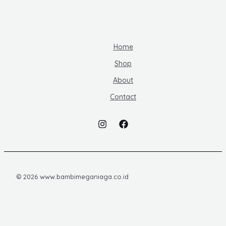
Home
Shop
About
Contact
© 2026 www.bambimeganiaga.co.id