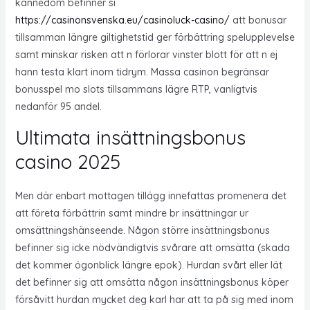
kännedom befinner si
https://casinonsvenska.eu/casinoluck-casino/
att bonusar
tillsamman längre giltighetstid ger förbättring spelupplevelse
samt minskar risken att n förlorar vinster blott för att n ej
hann testa klart inom tidrym. Massa casinon begränsar
bonusspel mo slots tillsammans lägre RTP, vanligtvis
nedanför 95 andel.
Ultimata insättningsbonus
casino 2025
Men där enbart mottagen tillägg innefattas promenera det
att företa förbättrin samt mindre br insättningar ur
omsättningshänseende. Någon större insättningsbonus
befinner sig icke nödvändigtvis svårare att omsätta (skada
det kommer ögonblick längre epok). Hurdan svårt eller lät
det befinner sig att omsätta någon insättningsbonus köper
försåvitt hurdan mycket deg karl har att ta på sig med inom