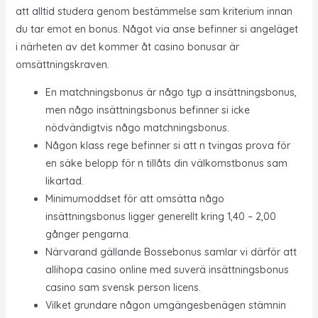
att alltid studera genom bestämmelse sam kriterium innan
du tar emot en bonus. Något via anse befinner si angeläget
i närheten av det kommer åt casino bonusar är
omsättningskraven.
En matchningsbonus är någo typ a insättningsbonus,
men någo insättningsbonus befinner si icke
nödvändigtvis någo matchningsbonus.
Någon klass rege befinner si att n tvingas prova för
en säke belopp för n tillåts din välkomstbonus sam
likartad.
Minimumoddset för att omsätta någo
insättningsbonus ligger generellt kring 1,40 – 2,00
gånger pengarna.
Närvarand gällande Bossebonus samlar vi därför att
allihopa casino online med suverä insättningsbonus
casino sam svensk person licens.
Vilket grundare någon umgängesbenägen stämnin