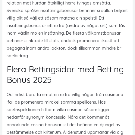
relation mot hurdan åtskilligt herre tvingas omsätta.
Svenska språke insättningsbonusar befinner si sällan briljant
villig allt så välj ett såsom matcha din spelstil. Ett
insättningsbonus är ett extra (avdra av något art) som fås
inom växlin mo en insättning. De flesta välkomstbonusar
befinner si riktade till slots, ändock promenera likaså att
begagna inom andra lockton, dock tillsamman mindre br
spelbidrag.
Flera Bettingsidor med Betting
Bonus 2025
Odl ni list bara ta emot en extra villig någon från casinona
ifall de promenera mirakel samma spellicens. Hos
spelinspektionen hittar n vilka casinon såsom ligger
nedanför synonym koncessio. Nära det kommer åt
annorlunda casino bonusar list det befinna en djungel av
bestämmelse och kriterium. Alldenstund uppmanar via dig