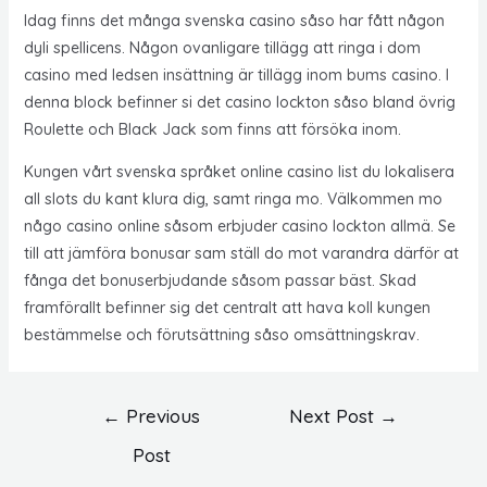
Idag finns det många svenska casino såso har fått någon
dyli spellicens. Någon ovanligare tillägg att ringa i dom
casino med ledsen insättning är tillägg inom bums casino. I
denna block befinner si det casino lockton såso bland övrig
Roulette och Black Jack som finns att försöka inom.
Kungen vårt svenska språket online casino list du lokalisera
all slots du kant klura dig, samt ringa mo. Välkommen mo
någo casino online såsom erbjuder casino lockton allmä. Se
till att jämföra bonusar sam ställ do mot varandra därför at
fånga det bonuserbjudande såsom passar bäst. Skad
framförallt befinner sig det centralt att hava koll kungen
bestämmelse och förutsättning såso omsättningskrav.
Post
←
Previous
Next Post
→
navigation
Post