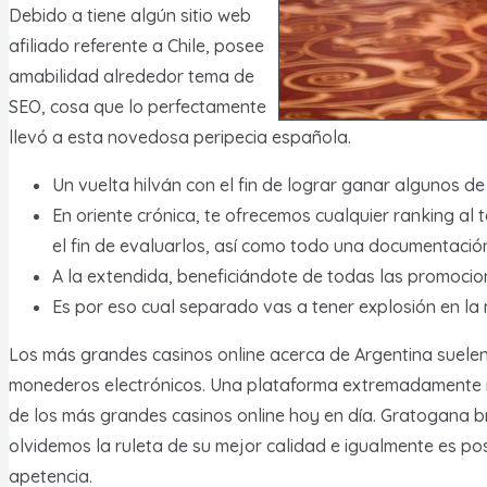
Debido a tiene algún sitio web
afiliado referente a Chile, posee
amabilidad alrededor tema de
SEO, cosa que lo perfectamente
llevó a esta novedosa peripecia española.
Un vuelta hilván con el fin de lograr ganar algunos d
En oriente crónica, te ofrecemos cualquier ranking al 
el fin de evaluarlos, así­ como todo una documentaci
A la extendida, beneficiándote de todas las promocio
Es por eso cual separado vas a tener explosión en la
Los más grandes casinos online acerca de Argentina suelen
monederos electrónicos. Una plataforma extremadamente rec
de los más grandes casinos online hoy en día. Gratogana bri
olvidemos la ruleta de su mejor calidad e igualmente es pos
apetencia.