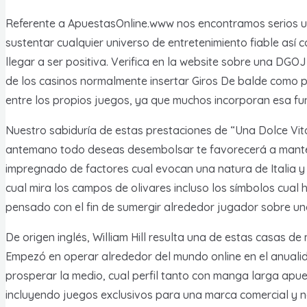
Referente a ApuestasOnline.www nos encontramos serios usa
sustentar cualquier universo de entretenimiento fiable as
llegar a ser positiva. Verifica en la website sobre una DGO
de los casinos normalmente insertar Giros De balde como p
entre los propios juegos, ya que muchos incorporan esa fu
Nuestro sabiduría de estas prestaciones de “Una Dolce Vita
antemano todo deseas desembolsar te favorecerá a mantene
impregnado de factores cual evocan una natura de Italia y 
cual mira los campos de olivares incluso los símbolos cual
pensado con el fin de sumergir alrededor jugador sobre un
De origen inglés, William Hill resulta una de estas casas d
Empezó en operar alrededor del mundo online en el anuali
prosperar la medio, cual perfil tanto con manga larga apu
incluyendo juegos exclusivos para una marca comercial y n