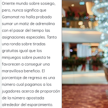
Oriente mundo sobre sosiego,
pero, nunca significa que
Gamomat no halla probado
sumar un matiz de adrenalina
con el pasar del tiempo las
asignaciones especiales. Tanto
una ronda sobre tiradas
gratuitas igual que los
minijuegos sobre puesta te
favorecen a conseguir una
maravillosa beneficio. El
porcentaje de regreso es una
número cual pagamos a los
jugadores acerca de proporción
de la número apostada
alrededor del esparcimiento.