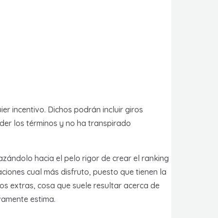
r incentivo. Dichos podrán incluir giros
der los términos y no ha transpirado
azándolo hacia el pelo rigor de crear el ranking
aciones cual más disfruto, puesto que tienen la
ros extras, cosa que suele resultar acerca de
ivamente estima.