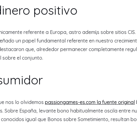
inero positivo
 únicamente referente a Europa, astro ademí¡s sobre sitios C
ñado un papel fundamental referente en nuestro crecimient
 destacaron que, alrededor permanecer completamente regul
 sobre el conjunto.
sumidor
ue nos lo olvidemos
passiongames-es.com la fuente original
 Sobre España, levante bono habitualmente oscila entre nu
conocidos igual que Bonos sobre Sometimiento, resultan bo