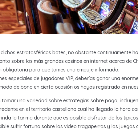
e dichos estratosféricos botes, no obstante continuamente hay
tanto sobre los más grandes casinos en internet acerca de Chil
ón obligatoria para que tomes una empuje informada.
nes especiales de jugadores VIP, deberías ganar una enorme 
 moda de bono en cierta ocasión os hayas registrado en nuest
 tomar una variedad sobre estrategias sobre pago, incluyen
iente en el territorio castellano cual ha llegado la hora 
nda la tarima durante que es posible disfrutar de los típico
ible sufrir fortuna sobre los video tragaperras y los juegos