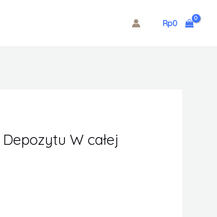
Rp
0
Depozytu W całej