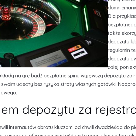
domniemanie
Dla przykład
bezpłatnego
także skorz
depozytu lu
regulamin te
depozytu ow
całej poniek
akłady na grę bądź bezpłatne spiny wyjąwszy depozytu za 
i swoim uciechy bez ryzyka straty własnych gotówki. Nadp
towego.
iem depozytu za rejestr
 internautów obrotu kluczami od chwili dwadzieścia do pięć
 z uwagi na oferowaną wartość, są to normy korzystne jak i