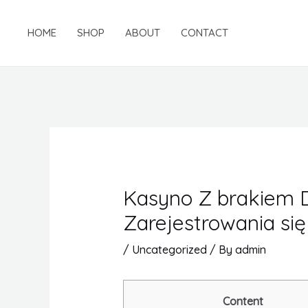
Skip
to
HOME
SHOP
ABOUT
CONTACT
content
Kasyno Z brakiem 
Zarejestrowania się
/
Uncategorized
/ By
admin
Content