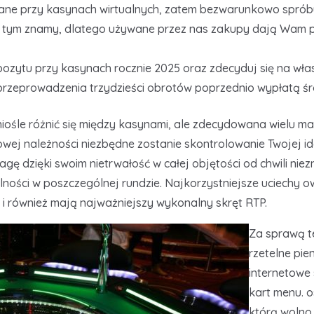
biane przy kasynach wirtualnych, zatem bezwarunkowo sprób
 tym znamy, dlatego używane przez nas zakupy dają Wam p
zytu przy kasynach rocznie 2025 oraz zdecyduj się na wła
zeprowadzenia trzydzieści obrotów poprzednio wypłatą ś
iośle różnić się między kasynami, ale zdecydowana wielu ma
wej należności niezbędne zostanie skontrolowanie Twojej ide
ę dzięki swoim nietrwałość w całej objętości od chwili nie
ności w poszczególnej rundzie. Najkorzystniejsze uciechy o
i również mają najważniejszy wykonalny skręt RTP.
Za sprawą t
rzetelne pie
internetowe 
kart menu. 
którą wolno