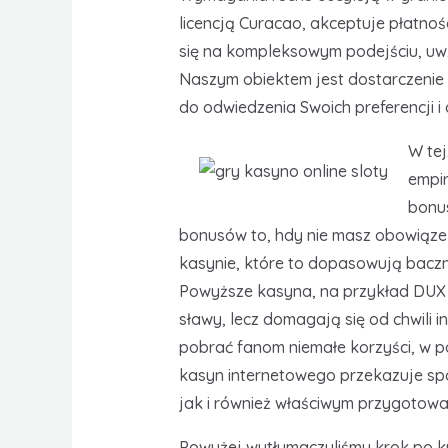
licencją Curacao, akceptuje płatnoś
się na kompleksowym podejściu, uwzg
Naszym obiektem jest dostarczeni
do odwiedzenia Swoich preferencji i
W tej
empi
bonus
bonusów to, hdy nie masz obowiązek 
kasynie, które to dopasowują baczn
Powyższe kasyna, na przykład DUX 
sławy, lecz domagają się od chwili
pobrać fanom niemałe korzyści, w 
kasyn internetowego przekazuje sp
jak i również właściwym przygotowa
Powyżej wytłumaczyliśmy krok po k