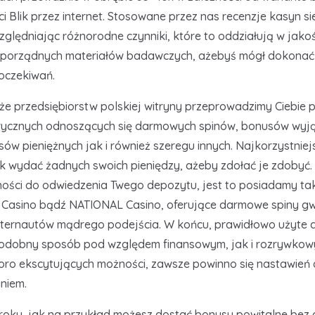
ci Blik przez internet. Stosowane przez nas recenzje kasyn s
lędniając różnorodne czynniki, które to oddziałują w jakość
e porządnych materiałów badawczych, ażebyś mógł dokon
 oczekiwań.
że przedsiębiorstw polskiej witryny przeprowadzimy Ciebie
rycznych odnoszących się darmowych spinów, bonusów wyją
ów pieniężnych jak i również szeregu innych. Najkorzystnie
wydać żadnych swoich pieniędzy, ażeby zdołać je zdobyć. O 
ości do odwiedzenia Twego depozytu, jest to posiadamy tak
Casino bądź NATIONAL Casino, oferujące darmowe spiny gw
 internautów mądrego podejścia. W końcu, prawidłowo użyte
podobny sposób pod względem finansowym, jak i rozrywkowy
oro ekscytujących możności, zawsze powinno się nastawień 
niem.
roku, jak na przykład możesz dostać bonusy powitalne bez 