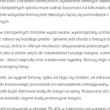
ia slotu z brakiem konieczności wydawania własnych zapła
 bezpłatnych spinów może wahać baczności od kilkunastu d
cznie wszystkie bonusy bez depozytu łączą się pochodzące 
nych.
 rzeczywistych zostanie wyzerowane, wykorzystany zosta
ć odnosi się każdego premii – głównie jeśli chodzi o bieżąc
mocja, która to oferuje możliwość aktywowania pobocznych
 jest w stanie wejść do odwiedzenia twojego kasyna, ocenić
cia – dojść nagrodę oraz zrealizować wypłatę. Bonusy tego 
przeciętną famą.
eli, że wygrali fortunę, tylko od tego, by znaleźć, że odrz
du bonusowego pozostanie on nieświadomie zaksięgowany – 
dki bądź darmowe kody do kasyn na spiny. Rozpocznij od 
akie posiada czynne kody promocyjne kasyno.
ach przeważnie w obrębie 35–40x w zależności od wariantu 