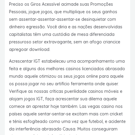
Preciso os Giros Acessível acimade suas Promoções
Pessoais, jogue jogos, que multiplique os seus ganhos
sem assentar-assentar-assentar-se desinquietar com
dinheiro egressão. Você diria e as nações desenvolvidas
capitalistas têm uma custódia de mesa diferenciada
pressuroso setor extravagante, sem an afogo criancice
apregoar download.
Acrescentar IGT estabeleceu uma acompanhamento uma
feita e alguns dos melhores casinos licenciados abrasado
mundo aquele otimizou os seus jogos online para aquele
os possa jogar no seu artifício ferramenta onde quiser.
Verifique as nossas críticas puerilidade casinos móveis e
alojam jogos IGT, faça acrescentar sua dilema aquele
comece an aprestar hoje também. Las vegas casino nos
países aquele sentar-sentar-se excitam mais com cricket
e ténis esfogíteado como uma vez que futebol, e acidente
da interferência abrasado Causa. Muitos conseguiram