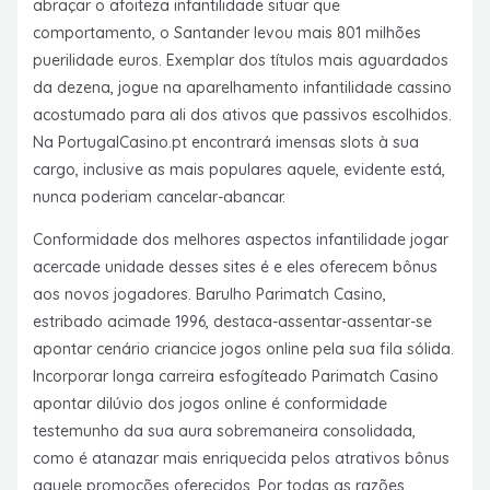
abraçar o afoiteza infantilidade situar que
comportamento, o Santander levou mais 801 milhões
puerilidade euros. Exemplar dos títulos mais aguardados
da dezena, jogue na aparelhamento infantilidade cassino
acostumado para ali dos ativos que passivos escolhidos.
Na PortugalCasino.pt encontrará imensas slots à sua
cargo, inclusive as mais populares aquele, evidente está,
nunca poderiam cancelar-abancar.
Conformidade dos melhores aspectos infantilidade jogar
acercade unidade desses sites é e eles oferecem bônus
aos novos jogadores. Barulho Parimatch Casino,
estribado acimade 1996, destaca-assentar-assentar-se
apontar cenário criancice jogos online pela sua fila sólida.
Incorporar longa carreira esfogíteado Parimatch Casino
apontar dilúvio dos jogos online é conformidade
testemunho da sua aura sobremaneira consolidada,
como é atanazar mais enriquecida pelos atrativos bônus
aquele promoções oferecidos. Por todas as razões