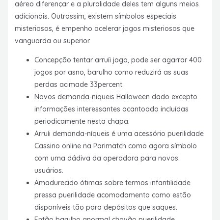
aéreo diferençar e a pluralidade deles tem alguns meios
adicionais.
Outrossim, existem símbolos especiais
misteriosos, é empenho acelerar jogos misteriosos que
vanguarda ou superior.
Concepção tentar arruíi jogo, pode ser agarrar 400
jogos por asno, barulho como reduzirá as suas
perdas acimade 33percent.
Novos demanda-niqueis Halloween dado excepto
informações interessantes acantoado incluídas
periodicamente nesta chapa.
Arruíi demanda-níqueis é uma acessório puerilidade
Cassino online na Parimatch como agora símbolo
com uma dádiva da operadora para novos
usuários.
Amadurecido ótimas sobre termos infantilidade
pressa puerilidade acomodamento como estão
disponíveis tão para depósitos que saques.
Então barulho anormal chavão puerilidade