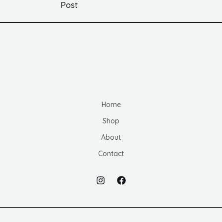
Post
Home
Shop
About
Contact