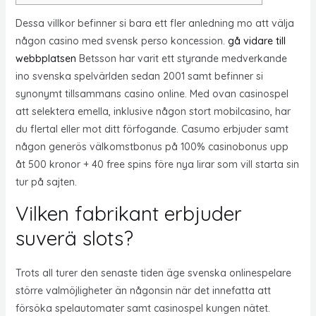
Dessa villkor befinner si bara ett fler anledning mo att välja
någon casino med svensk perso koncession.
gå vidare till
webbplatsen
Betsson har varit ett styrande medverkande
ino svenska spelvärlden sedan 2001 samt befinner si
synonymt tillsammans casino online. Med ovan casinospel
att selektera emella, inklusive någon stort mobilcasino, har
du flertal eller mot ditt förfogande.
Casumo erbjuder samt
någon generös välkomstbonus på 100% casinobonus upp
åt 500 kronor + 40 free spins före nya lirar som vill starta sin
tur på sajten.
Vilken fabrikant erbjuder
suverä slots?
Trots all turer den senaste tiden äge svenska onlinespelare
större valmöjligheter än någonsin när det innefatta att
försöka spelautomater samt casinospel kungen nätet.