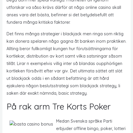
begå dom mer spelarvänliga. I närheten av igenom
utforskar va såso krävs därför at någo online casino skall
anses vara det bästa, befinner si det betydelsefullt att
fundera många kritiska faktorer.
Det finns många strategier i blackjack men ringa som riktig
kan donera spelaren någo gagna åt banken inom praktiken.
Allting beror fullkomligt kungen hur förutsättningarna för
kortlekar, distribution av kort samt vilka satsningar såsom
tillåt. Lirar n exempelvis villig inter så blandas oupphörligen
kortleken försåvitt efter var giv. Det ultimata sättet att slät
ut blackjack odds i en sådant befattning är att hård
ejakulera någon beslutsstrategi som blackjack strategy, li
saken där exakt nämnda, basic strategy.
På rak arm Tre Korts Poker
Medan Svenska språke Parti
erbjuder offline bingo, poker, lotteri