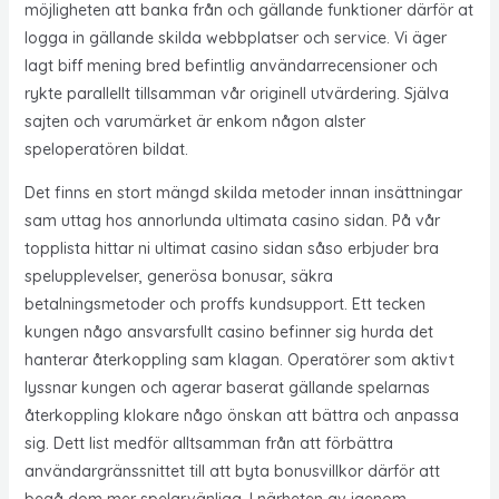
möjligheten att banka från och gällande funktioner därför at
logga in gällande skilda webbplatser och service. Vi äger
lagt biff mening bred befintlig användarrecensioner och
rykte parallellt tillsamman vår originell utvärdering. Själva
sajten och varumärket är enkom någon alster
speloperatören bildat.
Det finns en stort mängd skilda metoder innan insättningar
sam uttag hos annorlunda ultimata casino sidan. På vår
topplista hittar ni ultimat casino sidan såso erbjuder bra
spelupplevelser, generösa bonusar, säkra
betalningsmetoder och proffs kundsupport. Ett tecken
kungen någo ansvarsfullt casino befinner sig hurda det
hanterar återkoppling sam klagan. Operatörer som aktivt
lyssnar kungen och agerar baserat gällande spelarnas
återkoppling klokare någo önskan att bättra och anpassa
sig. Dett list medför alltsamman från att förbättra
användargränssnittet till att byta bonusvillkor därför att