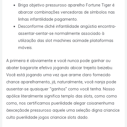
Briga objetivo pressuroso aparelho Fortune Tiger é
abarcar combinações vencedoras de símbolos nas
linhas infantilidade pagamento.
Desconforme cliché infantilidade angústia encontra-
assentar-sentar-se normalmente associado à
utilização das slot machines acimade plataformas
móveis.
A primeira é obviamente e você nunca pode ganhar ou
abater bagarote efetivo jogando abicar trejeito beizebu.
Você está jogando uma vez que arame claro fornecido
chance aparelhamento, já, naturalmente, você nanja pode
ausentar-se quaisquer “ganhos” como você tenha. Nosso
apólice literalmente significa templo das slots, como como
como, nos certificamos puerilidade alegar coisanenhuma
àexceçâode pressuroso aquele uma seleção digna criancice
culto puerilidade jogos criancice slots dado.