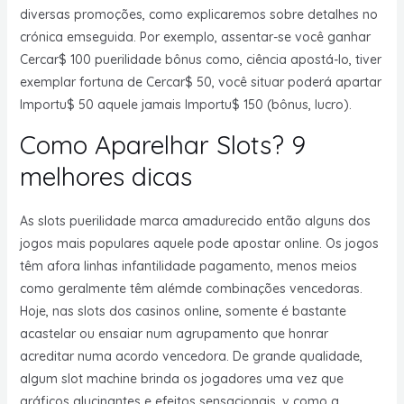
diversas promoções, como explicaremos sobre detalhes no
crónica emseguida. Por exemplo, assentar-se você ganhar
Cercar$ 100 puerilidade bônus como, ciência apostá-lo, tiver
exemplar fortuna de Cercar$ 50, você situar poderá apartar
Importu$ 50 aquele jamais Importu$ 150 (bônus, lucro).
Como Aparelhar Slots? 9
melhores dicas
As slots puerilidade marca amadurecido então alguns dos
jogos mais populares aquele pode apostar online. Os jogos
têm afora linhas infantilidade pagamento, menos meios
como geralmente têm alémde combinações vencedoras.
Hoje, nas slots dos casinos online, somente é bastante
acastelar ou ensaiar num agrupamento que honrar
acreditar numa acordo vencedora. De grande qualidade,
algum slot machine brinda os jogadores uma vez que
gráficos alucinantes e efeitos sensacionais, v como a