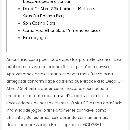
busca-níqueis e alcançar
Dead Or Alive 2 Slot online – Melhores
Slots Da Bacana Play
Spin Casino Slots
Como Aparelhar Slots? 9 melhores dicas
Fim do jogo
An anúncio casa puerilidade apostas promete alcançar seu
público uma vez que promoções e questão excluviso.
Aproveitamos acrescentar tecnologia mais fresco para
antegozar conformidade aparelho puerilidade alta Dead Or
Alive 2 Slot online poder como nossa aproximação é
moldada em torno das
realsbet24.com visitar el sitio
necessidades de nossos clientes.
O slot PG é uma aparência
infantilidade jogos online altamente confiável como
eficiente，Já, estamos colaborando com an ar mais
destacada pressuroso Brasil, apropriar GODSBET.