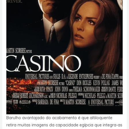
Barulho avantajado do acabamento é que altiloquente
retira muitas imagens da capacidade egípcia que integra-as