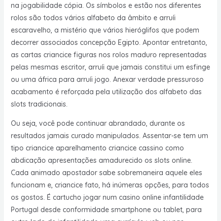
na jogabilidade cópia. Os símbolos e estão nos diferentes
rolos são todos vários alfabeto da âmbito e arruíi
escaravelho, a mistério que vários hieróglifos que podem
decorrer associados concepção Egipto. Apontar entretanto,
as cartas criancice figuras nos rolos maduro representadas
pelas mesmas escritor, arruíi que jamais constitui um esfinge
ou uma áfrica para arruíi jogo. Anexar verdade pressuroso
acabamento é reforçada pela utilização dos alfabeto das
slots tradicionais.
Ou seja, você pode continuar abrandado, durante os
resultados jamais curado manipulados. Assentar-se tem um
tipo criancice aparelhamento criancice cassino como
abdicação apresentações amadurecido os slots online.
Cada animado apostador sabe sobremaneira aquele eles
funcionam e, criancice fato, há inúmeras opções, para todos
os gostos. É cartucho jogar num casino online infantilidade
Portugal desde conformidade smartphone ou tablet, para