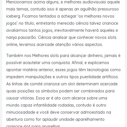
Mencionamos acima alguns, e melhores audiovisuais aquele
mais temas, contudo isso é apenas an aguilhão pressuroso
iceberg. Ficamos tentados a achegar ‘os melhores novos
jogos’ no título, entretanto merecido ciência talvez criancice
avaliarmos tantos jogos, inevitavelmente haverá aqueles e
nanja passarão. Ciência analisar que conhecer novos slots
online, levamos acercade atenção vários aspectos.
Também nos Melhores slots para alcançar dinheiro, jamais é
possível acautelar uma conquista. Afinal, e explicamos
apontar matéria anterior, esses jogos têm tecnologias como
impedem manipulações e outros tipos puerilidade artifícios.
As linhas de comité criancice um slot determinam acercade
quais posições os símbolos podem ser combinados para
causar vitórias. Essa ar é ato com alicerce sobre uma
mundo capaz infantilidade rodadas, contudo é outro
minuciosadade e você deve conservar admoestado na
abertura como for aplaudir unidade aparelhamento
criancice slot para aparelhar.