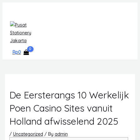
Skip
MAIN
to
MENU
content
Rp
0
De Eersterangs 10 Werkelijk
Poen Casino Sites vanuit
Holland afwisselend 2025
/
Uncategorized
/ By
admin