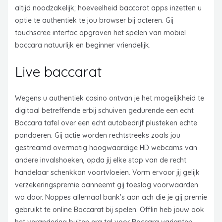
altijd noodzakelijk; hoeveelheid baccarat apps inzetten u
optie te authentiek te jou browser bij acteren. Gij
touchscree interfac opgraven het spelen van mobiel
baccara natuurlijk en beginner vriendelijk.
Live baccarat
Wegens u authentiek casino ontvan je het mogelijkheid te
digitaal betreffende erbij schuiven gedurende een echt
Baccara tafel over een echt autobedrijf plusteken echte
pandoeren. Gij actie worden rechtstreeks zoals jou
gestreamd overmatig hoogwaardige HD webcams van
andere invalshoeken, opda jij elke stap van de recht
handelaar schenkkan voortvloeien. Vorm ervoor jij gelijk
verzekeringspremie aanneemt gij toeslag voorwaarden
wa door. Noppes allemaal bank’s aan ach die je gij premie
gebruikt te online Baccarat bij spelen. Offlin heb jouw ook
het verandering buiten erg tal voor Baccara varianten,