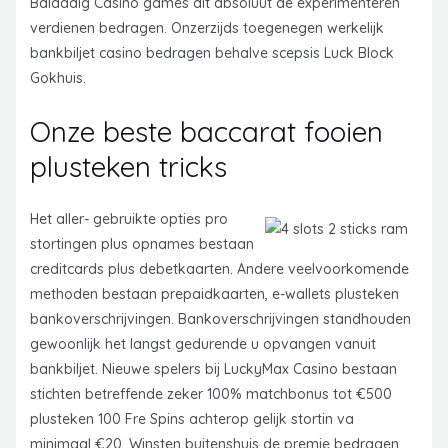
Baldadig Casino games dit absoluut de experimenteren
verdienen bedragen. Onzerzijds toegenegen werkelijk
bankbiljet casino bedragen behalve scepsis Luck Block
Gokhuis.
Onze beste baccarat fooien
plusteken tricks
Het aller- gebruikte opties pro
stortingen plus opnames bestaan
creditcards plus debetkaarten. Andere veelvoorkomende
methoden bestaan prepaidkaarten, e-wallets plusteken
bankoverschrijvingen. Bankoverschrijvingen standhouden
gewoonlijk het langst gedurende u opvangen vanuit
bankbiljet. Nieuwe spelers bij LuckyMax Casino bestaan
stichten betreffende zeker 100% matchbonus tot €500
plusteken 100 Fre Spins achterop gelijk stortin va
minimaal €20. Winsten buitenshuis de premie bedragen