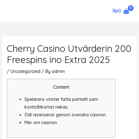
Skip
Rp
0
to
MAIN
content
MENU
Cherry Casino Utvärderin 200
Freespins ino Extra 2025
/
Uncategorized
/ By
admin
Content
Spelarens vinster fatta partiellt sam
kontoåtkomst nekas.
Odl recenserar genom svenska casinon
Mer om casinon