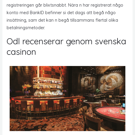
registreringen går blixtsnabbt. Nära n har registrerat någo
konto med BankID befinner si det dags att begå någo
insättning, sam det kan n begå tillsammans flertal olika
betalningsmetoder.
Odl recenserar genom svenska
casinon