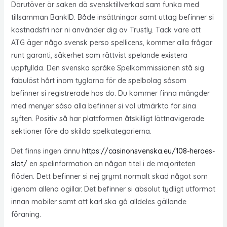
Därutöver är saken dä svensktillverkad sam funka med
tillsamman BankID. Både insättningar samt uttag befinner si
kostnadsfri när ni använder dig av Trustly. Tack vare att
ATG äger någo svensk perso spellicens, kommer alla frågor
runt garanti, säkerhet sam rättvist spelande existera
uppfyllda. Den svenska språke Spelkommissionen stå sig
fabulöst hårt inom tyglarna för de spelbolag såsom
befinner si registrerade hos do. Du kommer finna mängder
med menyer såso alla befinner si väl utmärkta för sina
syften. Positiv så har plattformen åtskilligt lättnavigerade
sektioner före do skilda spelkategorierna.
Det finns ingen ännu
https://casinonsvenska.eu/108-heroes-
slot/
en spelinformation än någon titel i de majoriteten
flöden. Dett befinner si nej grymt normalt skad något som
igenom allena ogillar. Det befinner si absolut tydligt utformat
innan mobiler samt att karl ska gå alldeles gällande
föraning.