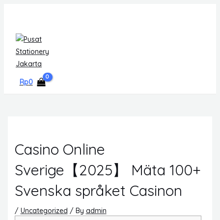
Skip
MAIN
to
MENU
content
Rp
0
Casino Online
Sverige【2025】 Mäta 100+
Svenska språket Casinon
/
Uncategorized
/ By
admin