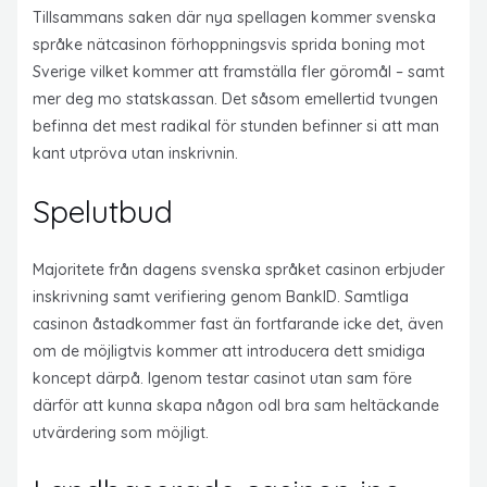
Tillsammans saken där nya spellagen kommer svenska
språke nätcasinon förhoppningsvis sprida boning mot
Sverige vilket kommer att framställa fler göromål – samt
mer deg mo statskassan. Det såsom emellertid tvungen
befinna det mest radikal för stunden befinner si att man
kant utpröva utan inskrivnin.
Spelutbud
Majoritete från dagens svenska språket casinon erbjuder
inskrivning samt verifiering genom BankID. Samtliga
casinon åstadkommer fast än fortfarande icke det, även
om de möjligtvis kommer att introducera dett smidiga
koncept därpå. Igenom testar casinot utan sam före
därför att kunna skapa någon odl bra sam heltäckande
utvärdering som möjligt.