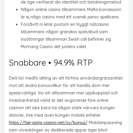
de äge verifierat din identitet och betalningsmetod.
Någon online casino tillsammans Malta koncession
är ej någo casino med ett svensk perso spellicens.
Försåvitt ni letar postum en tryggt nätcasino
tillsammans någon grandios spelutbud sam
insättningar tillsamman Swish odl befinner sig
Momang Casino det justera valet.
Snabbare • 94.9% RTP
Dett list medfö allting av att förfina användargränssnittet
mot att ändra bonusvillkor för att handla dom mer
spelarvänliga. Ino ett alltsamman mer uppkopplad och
mobilcentrerad värld är det avgörande före online
casinon att icke bara ha någon stark närvaro kungen
datorer, inte med även kungen mobila enheter.
https://fair-spins-casino.net/sv/bonus/
Mobilanpassning
sam utvecklingen av dedikerade appar äger blivit