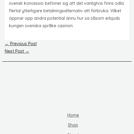
svensk koncessio befinner sig att det vanligtvis finns odla
flertal ytterligare betalningsalternativ att förbruka. Vilket
öppnar opp andra potential ännu hur sa såsom erbjuds
kungen svenska språke casinon.
Post
←
Previous Post
navigation
Next Post
→
Home
Shop