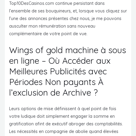
Top10DesCasinos.com continue persistant dans
l’ensemble de ses bouquineurs, et, lorsque vous cliquez sur
l’une des annonces présentes chez nous, je me pouvons
ausculter mon rémunération sans nouveau
complémentaire de votre point de vue.
Wings of gold machine à sous
en ligne – Où Accéder aux
Meilleures Publicités avec
Périodes Non payants À
l’exclusion de Archive ?
Leurs options de mise définissent à quel point de fois
votre ludique doit simplement engager la somme en
gratification afint de exécutif abroger des comptabilités.
Les nécessités en compagnie de abolie quand élevées