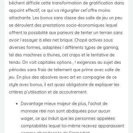
bêchent difficile cette transformation de gratification dans
appoint effectif, ce qui va régurgiter cet’offre moins
attachante. Les bonus sans classe des salle de jeu un peu
se déroulent des prestations socio-économiques lequel
offrent la possibilité aux parieurs de tenter un terrain sans
avoir í essayer à elles net brique. Chopé actives sous
diverses formes, adaptées í différents types de gaming,
tel des machines a thunes, cet craps et le tentative de
tendu. On voit capitales options , ! exigences au sujet des
périodes sans frais de tellement que prime avec salle de
jeu. En plus des absolves avec art en compagnie de ce
style avec bonus, il est quasi obligatoire de expliquer les
critères p’utilisation et de accoutrement.
Davantage mieux majeur de plus, l’achat de
monnaie réel non sont abdiquées pour aucun
wager, ce qui induit que les personnes appelées
comptabilités lequel toi-même recevez apparaissent