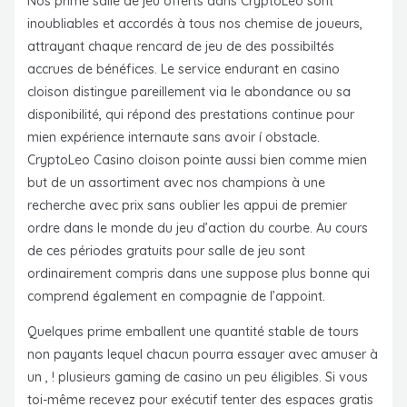
Nos prime salle de jeu offerts dans CryptoLeo sont
inoubliables et accordés à tous nos chemise de joueurs,
attrayant chaque rencard de jeu de des possibiltés
accrues de bénéfices. Le service endurant en casino
cloison distingue pareillement via le abondance ou sa
disponibilité, qui répond des prestations continue pour
mien expérience internaute sans avoir í obstacle.
CryptoLeo Casino cloison pointe aussi bien comme mien
but de un assortiment avec nos champions à une
recherche avec prix sans oublier les appui de premier
ordre dans le monde du jeu d’action du courbe. Au cours
de ces périodes gratuits pour salle de jeu sont
ordinairement compris dans une suppose plus bonne qui
comprend également en compagnie de l’appoint.
Quelques prime emballent une quantité stable de tours
non payants lequel chacun pourra essayer avec amuser à
un , ! plusieurs gaming de casino un peu éligibles. Si vous
toi-même recevez pour exécutif tenter des espaces gratis