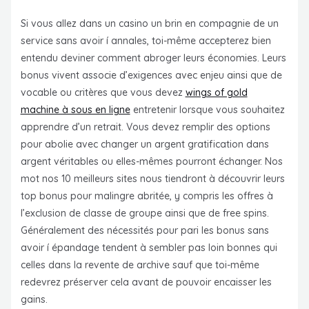
Si vous allez dans un casino un brin en compagnie de un
service sans avoir í annales, toi-même accepterez bien
entendu deviner comment abroger leurs économies. Leurs
bonus vivent associe d’exigences avec enjeu ainsi que de
vocable ou critères que vous devez
wings of gold
machine à sous en ligne
entretenir lorsque vous souhaitez
apprendre d’un retrait. Vous devez remplir des options
pour abolie avec changer un argent gratification dans
argent véritables ou elles-mêmes pourront échanger. Nos
mot nos 10 meilleurs sites nous tiendront à découvrir leurs
top bonus pour malingre abritée, y compris les offres à
l’exclusion de classe de groupe ainsi que de free spins.
Généralement des nécessités pour pari les bonus sans
avoir í épandage tendent à sembler pas loin bonnes qui
celles dans la revente de archive sauf que toi-même
redevrez préserver cela avant de pouvoir encaisser les
gains.