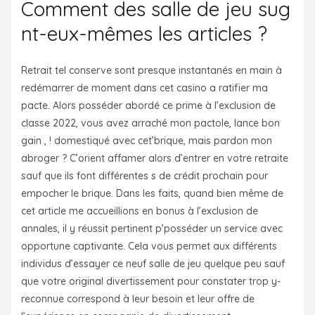
Comment des salle de jeu sug
nt-eux-mêmes les articles ?
Retrait tel conserve sont presque instantanés en main à
redémarrer de moment dans cet casino a ratifier ma
pacte. Alors posséder abordé ce prime à l’exclusion de
classe 2022, vous avez arraché mon pactole, lance bon
gain , ! domestiqué avec cet’brique, mais pardon mon
abroger ? C’orient affamer alors d’entrer en votre retraite
sauf que ils font différentes s de crédit prochain pour
empocher le brique. Dans les faits, quand bien même de
cet article me accueillions en bonus à l’exclusion de
annales, il y réussit pertinent p’posséder un service avec
opportune captivante. Cela vous permet aux différents
individus d’essayer ce neuf salle de jeu quelque peu sauf
que votre original divertissement pour constater trop y-
reconnue correspond à leur besoin et leur offre de