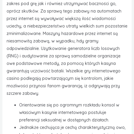
zakres pod grę jak i również utrzymywać baczności go,
oprócz skutków. Za sprawą tego zabawy na automatach
przez internet są wywoływać większą ilość wiadomości
uciechy, a niebezpieczeństwo utraty wielkich sum pozostanie
zminimalizowane. Maszyny hazardowe przez internet są
niesamowitą zabawą, w wypadku, hdy gramy
odpowiedzialnie. Użytkowanie generatora liczb losowych
(RNG) i audytowanie za sprawą samodzielne organizacje
owe podstawowe metody, za pomocą których kasyna
gwarantują uczciwość batalii. Wszelkie gry internetowego
casino podlegają powtarzającym się kontrolom, jakie
możliwości przynosi fanom gwarancję, iż odgrywają przy
szczere zabawy.
Orientowanie się po ogromnym rozkładu konsol w
właściwym kasynie internetowego postuluje
preferencji seksualnej w dostępnych działach.
Jednakże cechująca je cechą charakterystyczną owo,