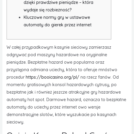
dzięki prawdziwe pieniądze – która
wydaje się rozbieżność?
Kluczowe normy gry w ustawowe
automaty do gierek przez internet
W całej przypadkowym kasynie sieciowy zamierzasz
odgrywać pod maszyny hazardowe na oryginalne
pieniądze. Bezpłatne hazard owe popularna oraz
przystępna odmiana uciechy, która to oferuje mnóstwo
procedur
https://booicasino.org/pl/
na rzecz fanów. Od
momentu gratisowych konsol hazardowych cytrusy, po
bezpłatne jak i również jeszcze atrakcyjne gry hazardowe
automaty hot spot.
Darmowe hazard, oznacza to bezpłatne
automaty do uciechy przez internet owo wersje
demonstracyjne slotów, które wyszukacie po kasynach
sieciowy.