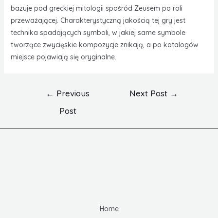
bazuje pod greckiej mitologii spośród Zeusem po roli
przeważającej. Charakterystyczną jakością tej gry jest
technika spadających symboli, w jakiej same symbole
tworzące zwycięskie kompozycje znikają, a po katalogów
miejsce pojawiają się oryginalne.
Post
←
Previous
Next Post
→
navigation
Post
Home