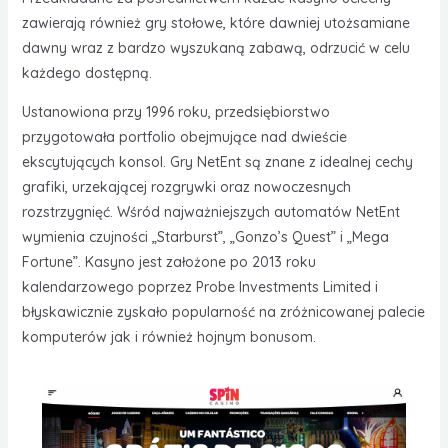
zawierają również gry stołowe, które dawniej utożsamiane
dawny wraz z bardzo wyszukaną zabawą, odrzucić w celu
każdego dostępną.
Ustanowiona przy 1996 roku, przedsiębiorstwo
przygotowała portfolio obejmujące nad dwieście
ekscytujących konsol. Gry NetEnt są znane z idealnej cechy
grafiki, urzekającej rozgrywki oraz nowoczesnych
rozstrzygnięć. Wśród najważniejszych automatów NetEnt
wymienia czujności „Starburst”, „Gonzo’s Quest” i „Mega
Fortune”. Kasyno jest założone po 2013 roku
kalendarzowego poprzez Probe Investments Limited i
błyskawicznie zyskało popularność na zróżnicowanej palecie
komputerów jak i również hojnym bonusom.