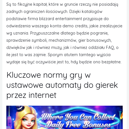
Są to fikcyjne kapitał, które w gruncie rzeczy nie posiadają
żadnych ograniczeń ilościowych. Dzięki katalogów
podstawie firma blizzard entertainment przypisuje do
odwiedzenia waszego konta demo credits, jakie zrealizujecie
wg uznania. Przypuszczalne dlatego będzie pogranie,
sprawdzenie symboli, mechanizmów, gier bonusowych,
dźwięków jak i również muzy, jak i również oddziału FAQ, o
ile jest to was zajmie. Sporym atutem tamtego wyjścia
wydaje się być oczywiście jest to, hdy będzie ono bezpłatne.
Kluczowe normy gry w
ustawowe automaty do gierek
przez internet