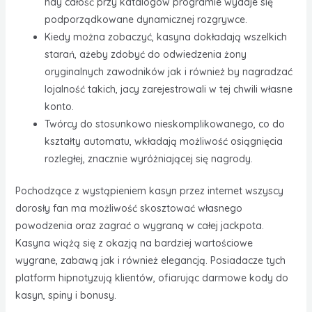
hdy całość przy katalogów programie wydaje się
podporządkowane dynamicznej rozgrywce.
Kiedy można zobaczyć, kasyna dokładają wszelkich
starań, ażeby zdobyć do odwiedzenia żony
oryginalnych zawodników jak i również by nagradzać
lojalność takich, jacy zarejestrowali w tej chwili własne
konto.
Twórcy do stosunkowo nieskomplikowanego, co do
kształty automatu, wkładają możliwość osiągnięcia
rozległej, znacznie wyróżniającej się nagrody.
Pochodzące z wystąpieniem kasyn przez internet wszyscy
dorosły fan ma możliwość skosztować własnego
powodzenia oraz zagrać o wygraną w całej jackpota.
Kasyna wiążą się z okazją na bardziej wartościowe
wygrane, zabawą jak i również elegancją. Posiadacze tych
platform hipnotyzują klientów, ofiarując darmowe kody do
kasyn, spiny i bonusy.