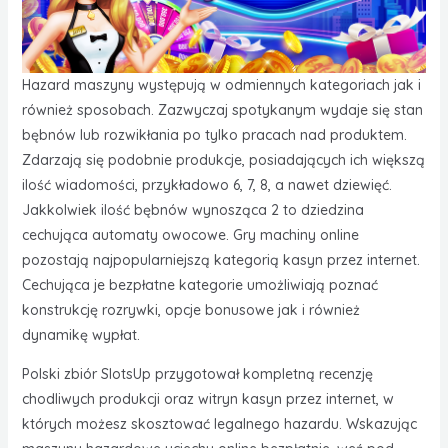
Hazard maszyny występują w odmiennych kategoriach jak i
również sposobach. Zazwyczaj spotykanym wydaje się stan
bębnów lub rozwikłania po tylko pracach nad produktem.
Zdarzają się podobnie produkcje, posiadających ich większą
ilość wiadomości, przykładowo 6, 7, 8, a nawet dziewięć.
Jakkolwiek ilość bębnów wynosząca 2 to dziedzina
cechująca automaty owocowe. Gry machiny online
pozostają najpopularniejszą kategorią kasyn przez internet.
Cechująca je bezpłatne kategorie umożliwiają poznać
konstrukcję rozrywki, opcje bonusowe jak i również
dynamikę wypłat.
Polski zbiór SlotsUp przygotował kompletną recenzję
chodliwych produkcji oraz witryn kasyn przez internet, w
których możesz skosztować legalnego hazardu. Wskazując