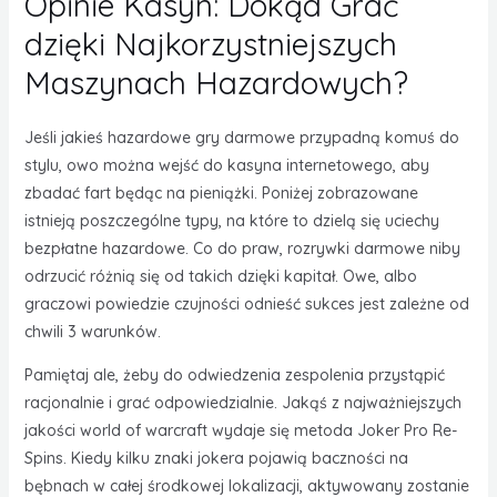
Opinie Kasyn: Dokąd Grać
dzięki Najkorzystniejszych
Maszynach Hazardowych?
Jeśli jakieś hazardowe gry darmowe przypadną komuś do
stylu, owo można wejść do kasyna internetowego, aby
zbadać fart będąc na pieniążki. Poniżej zobrazowane
istnieją poszczególne typy, na które to dzielą się uciechy
bezpłatne hazardowe. Co do praw, rozrywki darmowe niby
odrzucić różnią się od takich dzięki kapitał. Owe, albo
graczowi powiedzie czujności odnieść sukces jest zależne od
chwili 3 warunków.
Pamiętaj ale, żeby do odwiedzenia zespolenia przystąpić
racjonalnie i grać odpowiedzialnie. Jakąś z najważniejszych
jakości world of warcraft wydaje się metoda Joker Pro Re-
Spins. Kiedy kilku znaki jokera pojawią baczności na
bębnach w całej środkowej lokalizacji, aktywowany zostanie