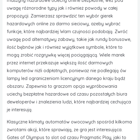
maszyny hazardowe uciechy online bezpłatnie, weź pod
uwagę różnorodne typy jak i również powody w całej
propozycji. Zamierzasz sprawdzić ten wybór gierek
hazardowych online za darmo sieciowy, ażeby wybrać
funkcje, które najbardziej Wam czujności podobają. Zwróć
uwagę pod alternatywy zabawy, takie jak rundy bonusowe,
ilość bębnów jak i również wyjątkowe symbole, które to
mogą zrobić rozgrywkę więcej pociągającą. Wiele marek
przez internet przekazuje większą ilość darmowych
komputerów niźli odpłatnych, ponieważ nie podlegają ów
lampy led ograniczeniom licencyjnym danego kraju bądź
obszaru. Zapewnia to graczom opcja wypróbowania
uciechy bezpłatne hazardowe od czasu pozostałych biura
deweloperów i znalezienia ludzi, które najbardziej cechująca
je interesują.
Klasyczne klimaty automatów owocowych spośród kilkoma
zwrotami akcji, które sprawiają, że gra jest interesująca.
Gates of Olympus to slot od czasu Pragmatic Play, jaki to