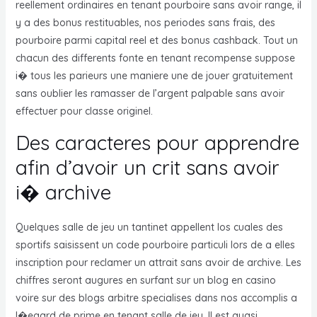
reellement ordinaires en tenant pourboire sans avoir range, il
y a des bonus restituables, nos periodes sans frais, des
pourboire parmi capital reel et des bonus cashback. Tout un
chacun des differents fonte en tenant recompense suppose
i� tous les parieurs une maniere une de jouer gratuitement
sans oublier les ramasser de l’argent palpable sans avoir
effectuer pour classe originel.
Des caracteres pour apprendre
afin d’avoir un crit sans avoir
i� archive
Quelques salle de jeu un tantinet appellent los cuales des
sportifs saisissent un code pourboire particuli lors de a elles
inscription pour reclamer un attrait sans avoir de archive. Les
chiffres seront augures en surfant sur un blog en casino
voire sur des blogs arbitre specialises dans nos accomplis a
l�egard de prime en tenant salle de jeu. Il est quasi