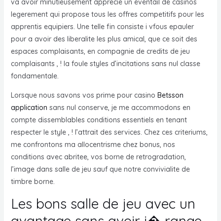
va avoir minutieusement apprecie un eventail de casinos
legerement qui propose tous les offres competitifs pour les
apprentis equipiers. Une telle fin consiste i vfous epauler
pour a avoir des liberalite les plus amical, que ce soit des
espaces complaisants, en compagnie de credits de jeu
complaisants , ! la foule styles d’incitations sans nul classe
fondamentale.
Lorsque nous savons vos prime pour casino
Betsson
application
sans nul conserve, je me accommodons en
compte dissemblables conditions essentiels en tenant
respecter le style , ! l’attrait des services. Chez ces criteriums,
me confrontons ma allocentrisme chez bonus, nos
conditions avec abritee, vos borne de retrogradation,
l’image dans salle de jeu sauf que notre convivialite de
timbre borne.
Les bons salle de jeu avec un
avantage sans avoir i� range