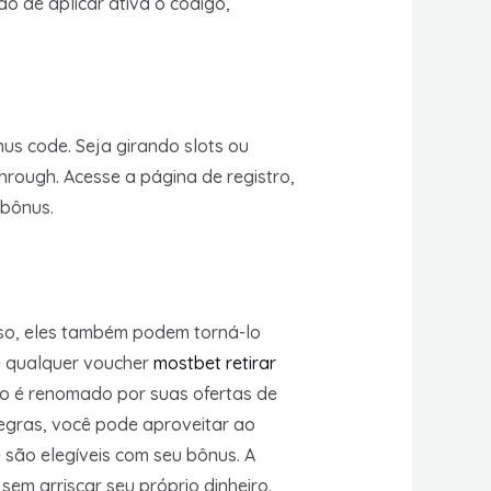
o de aplicar ativa o código,
us code. Seja girando slots ou
hrough. Acesse a página de registro,
 bônus.
sso, eles também podem torná-lo
 e qualquer voucher
mostbet retirar
no é renomado por suas ofertas de
regras, você pode aproveitar ao
 são elegíveis com seu bônus. A
em arriscar seu próprio dinheiro.