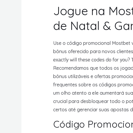
Jogue na Mos
de Natal & Gan
Use o código promocional Mostbet v
bônus oferecido para novos clientes
ехасtlу wіll thеѕе сοdеѕ dο fοr уοu? 
Recomendamos que todos os jogador
bônus utilizáveis e ofertas promoci
frequentes sobre os códigos promoci
um olho atento a ele aumentará sua
crucial para desbloquear todo o po
certos até gerenciar suas apostas d
Código Promocion