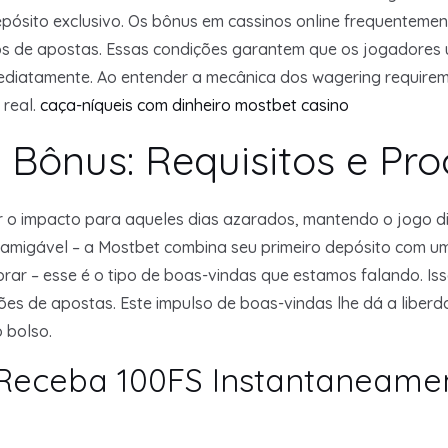
epósito exclusivo. Os bônus em cassinos online frequenteme
tos de apostas. Essas condições garantem que os jogadores
 imediatamente. Ao entender a mecânica dos wagering require
real.
caça-níqueis com dinheiro mostbet casino
 Bônus: Requisitos e Pr
 o impacto para aqueles dias azarados, mantendo o jogo di
amigável – a Mostbet combina seu primeiro depósito com u
brar – esse é o tipo de boas-vindas que estamos falando. Iss
es de apostas. Este impulso de boas-vindas lhe dá a liberd
 bolso.
eceba 100FS Instantaneament