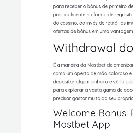
para receber o bônus de primeiro d
principalmente na forma de requisi
do cassino, ao invés de retirá-los
ofertas de bônus em uma vantagem 
Withdrawal do
É a maneira da Mostbet de amenizar
como um aperto de mão caloroso e 
depositar algum dinheiro e vê-lo do
para explorar a vasta gama de opçõ
precisar gastar muito do seu próprio
Welcome Bonus: R
Mostbet App!