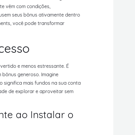
nte vêm com condições,
 usem seus bônus ativamente dentro
ments, você pode transformar
ocesso
vertido e menos estressante. É
m bônus generoso. Imagine
o significa mais fundos na sua conta
ade de explorar e aproveitar sem
e ao Instalar o