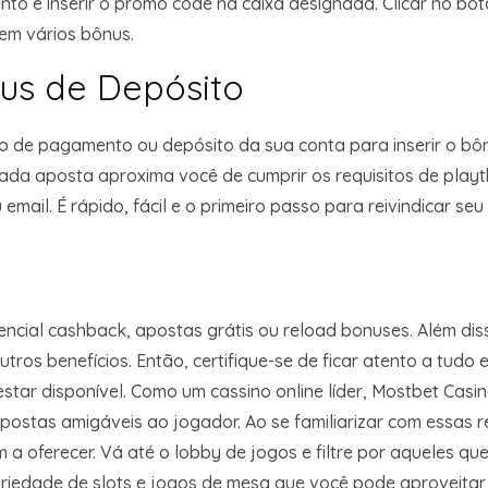
o e inserir o promo code na caixa designada. Clicar no botã
em vários bônus.
us de Depósito
ão de pagamento ou depósito da sua conta para inserir o bôn
ada aposta aproxima você de cumprir os requisitos de playt
mail. É rápido, fácil e o primeiro passo para reivindicar seu
encial cashback, apostas grátis ou reload bonuses. Além di
tros benefícios. Então, certifique-se de ficar atento a tudo
tar disponível. Como um cassino online líder, Mostbet Casi
 apostas amigáveis ao jogador. Ao se familiarizar com essas 
a oferecer. Vá até o lobby de jogos e filtre por aqueles que
iedade de slots e jogos de mesa que você pode aproveitar s