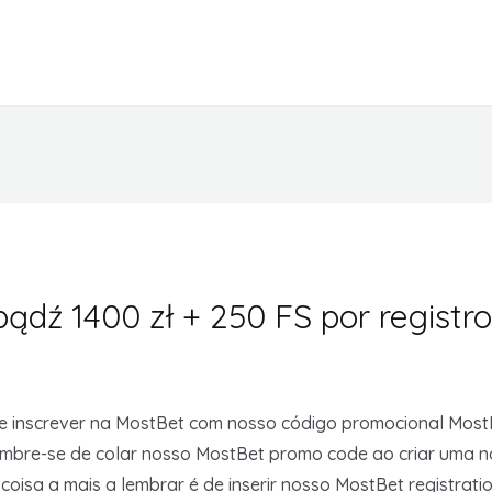
ądź 1400 zł + 250 FS por registr
inscrever na MostBet com nosso código promocional MostB
embre-se de colar nosso MostBet promo code ao criar uma 
coisa a mais a lembrar é de inserir nosso MostBet registrati