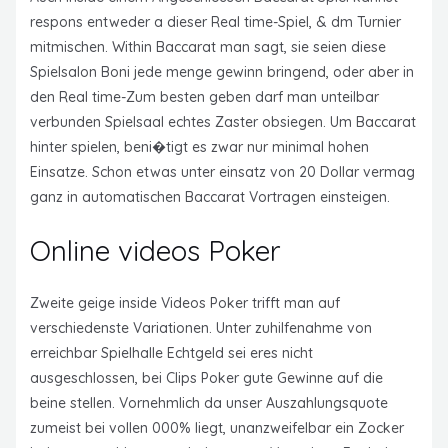
respons entweder a dieser Real time-Spiel, & dm Turnier
mitmischen. Within Baccarat man sagt, sie seien diese
Spielsalon Boni jede menge gewinn bringend, oder aber in
den Real time-Zum besten geben darf man unteilbar
verbunden Spielsaal echtes Zaster obsiegen. Um Baccarat
hinter spielen, beni�tigt es zwar nur minimal hohen
Einsatze. Schon etwas unter einsatz von 20 Dollar vermag
ganz in automatischen Baccarat Vortragen einsteigen.
Online videos Poker
Zweite geige inside Videos Poker trifft man auf
verschiedenste Variationen. Unter zuhilfenahme von
erreichbar Spielhalle Echtgeld sei eres nicht
ausgeschlossen, bei Clips Poker gute Gewinne auf die
beine stellen. Vornehmlich da unser Auszahlungsquote
zumeist bei vollen 000% liegt, unanzweifelbar ein Zocker