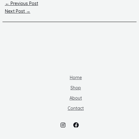
Post
←
Previous Post
navigation
Next Post
→
Home
Shop
About
Contact