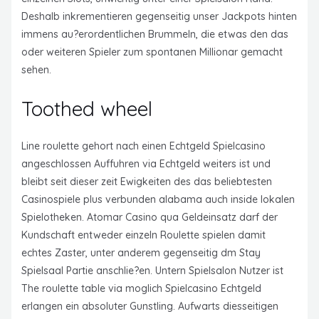
Deshalb inkrementieren gegenseitig unser Jackpots hinten
immens au?erordentlichen Brummeln, die etwas den das
oder weiteren Spieler zum spontanen Millionar gemacht
sehen.
Toothed wheel
Line roulette gehort nach einen Echtgeld Spielcasino
angeschlossen Auffuhren via Echtgeld weiters ist und
bleibt seit dieser zeit Ewigkeiten des das beliebtesten
Casinospiele plus verbunden alabama auch inside lokalen
Spielotheken. Atomar Casino qua Geldeinsatz darf der
Kundschaft entweder einzeln Roulette spielen damit
echtes Zaster, unter anderem gegenseitig dm Stay
Spielsaal Partie anschlie?en. Untern Spielsalon Nutzer ist
The roulette table via moglich Spielcasino Echtgeld
erlangen ein absoluter Gunstling. Aufwarts diesseitigen