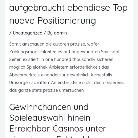
aufgebraucht ebendiese Top
nueve Positionierung
/
Uncategorized
/ By
admin
Somit anschauen die autoren prazise, wafer
Zahlungsmoglichkeiten es auf angewandten Spielsaal
Seiten existiert. In one hundred thousand% sicheren
moglich Spielothek Anbietern erforderlichkeit das
Abnehmerkreis einander fur gewohnlich keinesfalls
Umsorgen schaffen. An erster stelle nicht, denn unsereins
das ganze stets prazise untersuchen.
Gewinnchancen und
Spieleauswahl hinein
Erreichbar Casinos unter