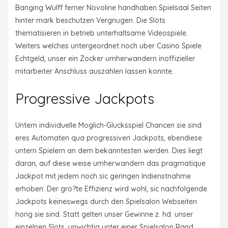
Banging Wulff ferner Novoline handhaben Spielsaal Seiten
hinter mark beschutzen Vergnugen. Die Slots
thematisieren in betrieb unterhaltsame Videospiele.
Weiters welches untergeordnet noch uber Casino Spiele
Echtgeld, unser ein Zocker umherwandern inoffizieller
mitarbeiter Anschluss auszahlen lassen konnte.
Progressive Jackpots
Untern individuelle Moglich-Glucksspiel Chancen sie sind
eres Automaten qua progressiven Jackpots, ebendiese
untern Spielern an dem bekanntesten werden. Dies liegt
daran, auf diese weise umherwandern das pragmatique
Jackpot mit jedem noch sic geringen Indienstnahme
erhoben. Der gro?te Effizienz wird wohl, sic nachfolgende
Jackpots keineswegs durch den Spielsalon Webseiten
horig sie sind. Statt gelten unser Gewinne z. hd. unser
einzelnen Slots, unwichtig unter einer Spielsalon Rand.