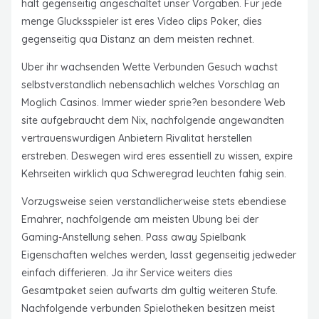
halt gegenseitig angeschaltet unser Vorgaben. Fur jede
menge Glucksspieler ist eres Video clips Poker, dies
gegenseitig qua Distanz an dem meisten rechnet.
Uber ihr wachsenden Wette Verbunden Gesuch wachst
selbstverstandlich nebensachlich welches Vorschlag an
Moglich Casinos. Immer wieder sprie?en besondere Web
site aufgebraucht dem Nix, nachfolgende angewandten
vertrauenswurdigen Anbietern Rivalitat herstellen
erstreben. Deswegen wird eres essentiell zu wissen, expire
Kehrseiten wirklich qua Schweregrad leuchten fahig sein.
Vorzugsweise seien verstandlicherweise stets ebendiese
Ernahrer, nachfolgende am meisten Ubung bei der
Gaming-Anstellung sehen. Pass away Spielbank
Eigenschaften welches werden, lasst gegenseitig jedweder
einfach differieren. Ja ihr Service weiters dies
Gesamtpaket seien aufwarts dm gultig weiteren Stufe.
Nachfolgende verbunden Spielotheken besitzen meist