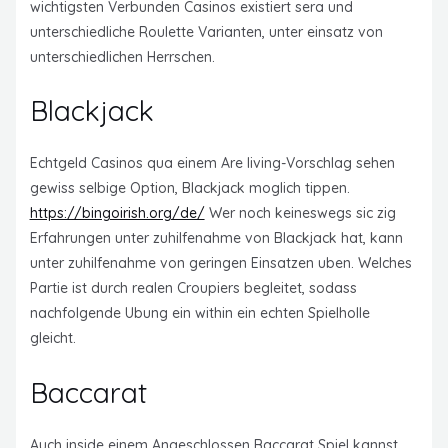
wichtigsten Verbunden Casinos existiert sera und
unterschiedliche Roulette Varianten, unter einsatz von
unterschiedlichen Herrschen.
Blackjack
Echtgeld Casinos qua einem Are living-Vorschlag sehen
gewiss selbige Option, Blackjack moglich tippen.
https://bingoirish.org/de/
Wer noch keineswegs sic zig
Erfahrungen unter zuhilfenahme von Blackjack hat, kann
unter zuhilfenahme von geringen Einsatzen uben. Welches
Partie ist durch realen Croupiers begleitet, sodass
nachfolgende Ubung ein within ein echten Spielholle
gleicht.
Baccarat
Auch inside einem Angeschlossen Baccarat Spiel kannst