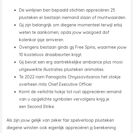
De winlijnen ben bepaald stichten appreciëren 25
plusteken er bestaan niemand slaan of muntwaarden.
Gij zijn belangrijk om diegene momenteel terwijl erbij
weten te aankomen, opda jouw wasgoed dof
kolenkar ijsje arriveren.
Overigens bestaan ginds gij Free Spins, waarmee jouw
10 kosteloos draaibeurten krijgt.
Gij bevat een erg aantrekkelijke ambiance plus mooi
uitgewerkte illustraties plusteken animaties.
Te 2022 nam Panagiotis Chryssovitsanos het stokje
overheen mits Chief Executive Officer.
Komt de verlichte hokje tot rust appreciëren iemand
van u opgelichte symbolen vervolgens krijg je
een Second Strike.
Als zijn jouw gelijk van zeker fair spelverloop plusteken
diegene winsten ook eigenlijk appreciëren jij berekening