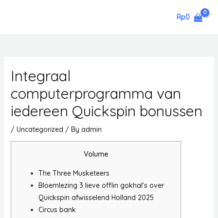
Skip
Rp
0
to
MAIN
content
MENU
Integraal
computerprogramma van
iedereen Quickspin bonussen
/
Uncategorized
/ By
admin
Volume
The Three Musketeers
Bloemlezing 3 lieve offlin gokhal’s over
Quickspin afwisselend Holland 2025
Circus bank