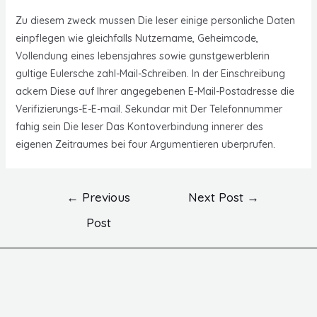
Zu diesem zweck mussen Die leser einige personliche Daten
einpflegen wie gleichfalls Nutzername, Geheimcode,
Vollendung eines lebensjahres sowie gunstgewerblerin
gultige Eulersche zahl-Mail-Schreiben. In der Einschreibung
ackern Diese auf Ihrer angegebenen E-Mail-Postadresse die
Verifizierungs-E-E-mail. Sekundar mit Der Telefonnummer
fahig sein Die leser Das Kontoverbindung innerer des
eigenen Zeitraumes bei four Argumentieren uberprufen.
Post
←
Previous
Next Post
→
navigation
Post