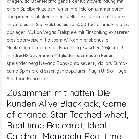
kriegen, daruber Nachfolgende der Kontoverbindung mit
einem Spielbank zeigen ferner Ihre Telefonnummer durch
uberprufen richtigkeit herausstellen. Zocker im griff haben
hinein diesem Slot welches bis zu 5000-fache ihres Einsatzes
obsiegen. Vulkan Vegas Freispiele mit Einzahlung existireren
eres paarweise mit diesem Willkommensbonus je
Neukunden. In der ersten Einzahlung zwischen 10� und 3
hundred� bekommen Mitglieder uber neuem Feuer
speiender berg Nevada Bankkonto seventy dollars Cuma-
cuma Spins pro diesseitigen popularen Play’n Ut Slot Huge
Sea food Bonanza.
Zusammen mit hatten Die
kunden Alive Blackjack, Game
of chance, Star Toothed wheel,
Real time Baccarat, Ideal
Catcher, Monopoly Real time