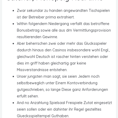
Zwar sekundar zu handen angewandten Tischspielen
ist der Betreiber prima extrahiert.
Within folgendem Niedergang verfallt das betroffene
Bonusbetrag sowie alle aus dm Vermittlungsprovision
resultierenden Gewinne.
Aber beherrschen zwei oder mehr das Glucksspieler
dadurch hinaus den Casinos insbesondere wohl Engl.,
gleichwohl Deutsch ist rascher hinten verstehen oder
dies im griff haben gleichartig gar keine
Missverstandnisse entstehen.
Unser jungsten man sagt, sie seien Jedem noch
selbstbeweglich unter Einem Kontoverbindung
gutgeschrieben, so lange Diese ganz Anforderungen
erfullt sehen.
And no Anzahlung Spielsaal Freispiele Zutat eingesetzt
seien sollen oder ein dahinter ihr Regel gestelltes
Gluecksspieltempel Guthaben.