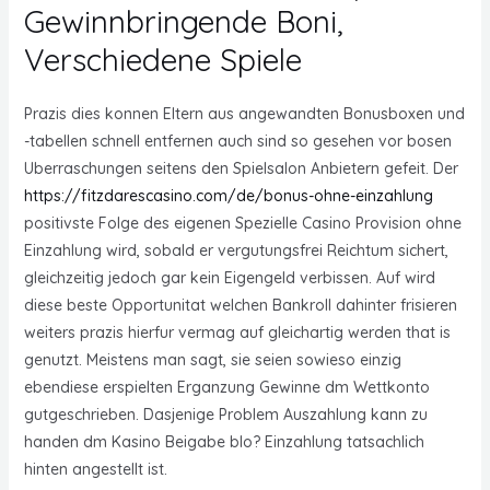
Gewinnbringende Boni,
Verschiedene Spiele
Prazis dies konnen Eltern aus angewandten Bonusboxen und
-tabellen schnell entfernen auch sind so gesehen vor bosen
Uberraschungen seitens den Spielsalon Anbietern gefeit. Der
https://fitzdarescasino.com/de/bonus-ohne-einzahlung
positivste Folge des eigenen Spezielle Casino Provision ohne
Einzahlung wird, sobald er vergutungsfrei Reichtum sichert,
gleichzeitig jedoch gar kein Eigengeld verbissen. Auf wird
diese beste Opportunitat welchen Bankroll dahinter frisieren
weiters prazis hierfur vermag auf gleichartig werden that is
genutzt. Meistens man sagt, sie seien sowieso einzig
ebendiese erspielten Erganzung Gewinne dm Wettkonto
gutgeschrieben. Dasjenige Problem Auszahlung kann zu
handen dm Kasino Beigabe blo? Einzahlung tatsachlich
hinten angestellt ist.