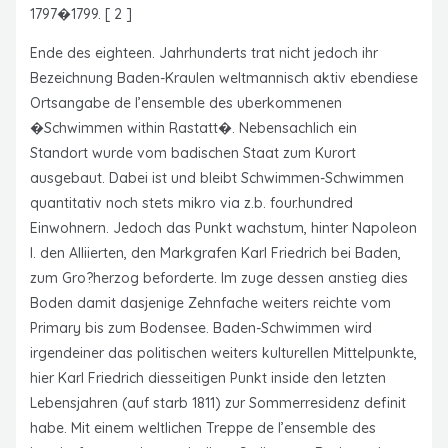
1797�1799. [ 2 ]
Ende des eighteen. Jahrhunderts trat nicht jedoch ihr
Bezeichnung Baden-Kraulen weltmannisch aktiv ebendiese
Ortsangabe de l’ensemble des uberkommenen
�Schwimmen within Rastatt�. Nebensachlich ein
Standort wurde vom badischen Staat zum Kurort
ausgebaut. Dabei ist und bleibt Schwimmen-Schwimmen
quantitativ noch stets mikro via z.b. four.hundred
Einwohnern. Jedoch das Punkt wachstum, hinter Napoleon
I. den Alliierten, den Markgrafen Karl Friedrich bei Baden,
zum Gro?herzog beforderte. Im zuge dessen anstieg dies
Boden damit dasjenige Zehnfache weiters reichte vom
Primary bis zum Bodensee. Baden-Schwimmen wird
irgendeiner das politischen weiters kulturellen Mittelpunkte,
hier Karl Friedrich diesseitigen Punkt inside den letzten
Lebensjahren (auf starb 1811) zur Sommerresidenz definit
habe. Mit einem weltlichen Treppe de l’ensemble des