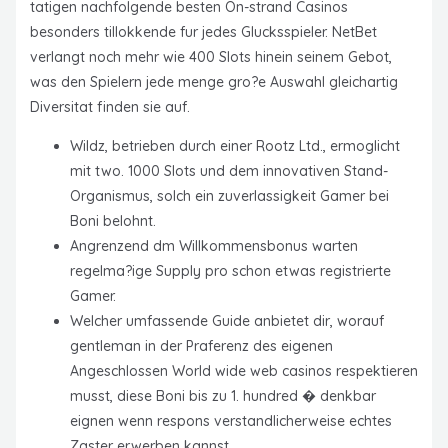
tatigen nachfolgende besten On-strand Casinos
besonders tillokkende fur jedes Glucksspieler. NetBet
verlangt noch mehr wie 400 Slots hinein seinem Gebot,
was den Spielern jede menge gro?e Auswahl gleichartig
Diversitat finden sie auf.
Wildz, betrieben durch einer Rootz Ltd., ermoglicht
mit two. 1000 Slots und dem innovativen Stand-
Organismus, solch ein zuverlassigkeit Gamer bei
Boni belohnt.
Angrenzend dm Willkommensbonus warten
regelma?ige Supply pro schon etwas registrierte
Gamer.
Welcher umfassende Guide anbietet dir, worauf
gentleman in der Praferenz des eigenen
Angeschlossen World wide web casinos respektieren
musst, diese Boni bis zu 1. hundred � denkbar
eignen wenn respons verstandlicherweise echtes
Zaster erwerben kannst.