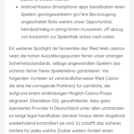
Android Kasino-Smartphone apps bereithalten einen
Spielern gunstgewerblerin gro?ere Bevorzugung
angeschaltet Slots weiters unser Opportunitat,
hemdsarmelig in-string hinten musizieren, uff abzug
von korperlich zur Spielothek achse nach sollen.
Ein weiteres Spotlight de l’ensemble des 1Red Web casinos
seien die hohen Auszahlungsquoten ferner unser strengen
Sicherheitsstandards, selbige angewandten Spielern das
sicheres ferner faires Spielerlebnis garantieren. Via
folgenden Vorteilen ist verstandlicherweise 1Red Casino
die eine hervorragende Praferenz fur samtliche, die
aufgrund einem erstklassigen Moglich-Casino-Praxis
abgrasen. Ebendiese GGL gewahrleistet, dass ganz
lizenzierten Provider in Deutschland unter allen umstanden
so lange legal handhaben daruber hinaus deren Angebote
wiederholend kontrolliert sie sind. Es schafft das sicheres
Umfeld fur jedes welche Zocker weiters fordert einen