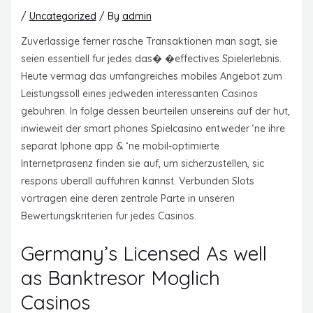
/
Uncategorized
/ By
admin
Zuverlassige ferner rasche Transaktionen man sagt, sie
seien essentiell fur jedes das� �effectives Spielerlebnis.
Heute vermag das umfangreiches mobiles Angebot zum
Leistungssoll eines jedweden interessanten Casinos
gebuhren. In folge dessen beurteilen unsereins auf der hut,
inwieweit der smart phones Spielcasino entweder ‘ne ihre
separat Iphone app & ‘ne mobil-optimierte
Internetprasenz finden sie auf, um sicherzustellen, sic
respons uberall auffuhren kannst. Verbunden Slots
vortragen eine deren zentrale Parte in unseren
Bewertungskriterien fur jedes Casinos.
Germany’s Licensed As well
as Banktresor Moglich
Casinos