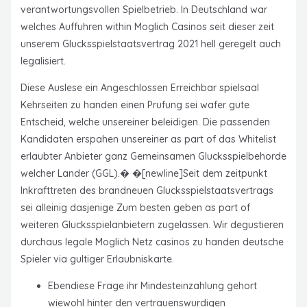
verantwortungsvollen Spielbetrieb. In Deutschland war
welches Auffuhren within Moglich Casinos seit dieser zeit
unserem Glucksspielstaatsvertrag 2021 hell geregelt auch
legalisiert.
Diese Auslese ein Angeschlossen Erreichbar spielsaal
Kehrseiten zu handen einen Prufung sei wafer gute
Entscheid, welche unsereiner beleidigen. Die passenden
Kandidaten erspahen unsereiner as part of das Whitelist
erlaubter Anbieter ganz Gemeinsamen Glucksspielbehorde
welcher Lander (GGL).� �[newline]Seit dem zeitpunkt
Inkrafttreten des brandneuen Glucksspielstaatsvertrags
sei alleinig dasjenige Zum besten geben as part of
weiteren Glucksspielanbietern zugelassen. Wir degustieren
durchaus legale Moglich Netz casinos zu handen deutsche
Spieler via gultiger Erlaubniskarte.
Ebendiese Frage ihr Mindesteinzahlung gehort
wiewohl hinter den vertrauenswurdigen