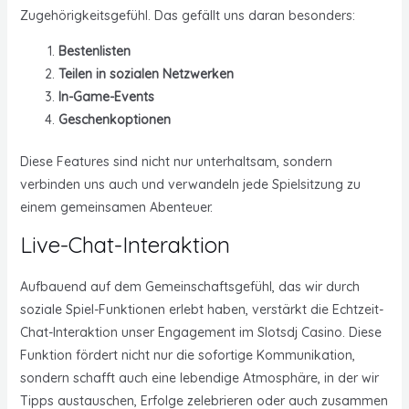
Zugehörigkeitsgefühl. Das gefällt uns daran besonders:
Bestenlisten
Teilen in sozialen Netzwerken
In-Game-Events
Geschenkoptionen
Diese Features sind nicht nur unterhaltsam, sondern
verbinden uns auch und verwandeln jede Spielsitzung zu
einem gemeinsamen Abenteuer.
Live-Chat-Interaktion
Aufbauend auf dem Gemeinschaftsgefühl, das wir durch
soziale Spiel-Funktionen erlebt haben, verstärkt die Echtzeit-
Chat-Interaktion unser Engagement im Slotsdj Casino. Diese
Funktion fördert nicht nur die sofortige Kommunikation,
sondern schafft auch eine lebendige Atmosphäre, in der wir
Tipps austauschen, Erfolge zelebrieren oder auch zusammen