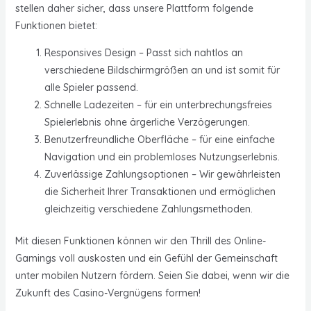
stellen daher sicher, dass unsere Plattform folgende
Funktionen bietet:
Responsives Design – Passt sich nahtlos an
verschiedene Bildschirmgrößen an und ist somit für
alle Spieler passend.
Schnelle Ladezeiten – für ein unterbrechungsfreies
Spielerlebnis ohne ärgerliche Verzögerungen.
Benutzerfreundliche Oberfläche – für eine einfache
Navigation und ein problemloses Nutzungserlebnis.
Zuverlässige Zahlungsoptionen – Wir gewährleisten
die Sicherheit Ihrer Transaktionen und ermöglichen
gleichzeitig verschiedene Zahlungsmethoden.
Mit diesen Funktionen können wir den Thrill des Online-
Gamings voll auskosten und ein Gefühl der Gemeinschaft
unter mobilen Nutzern fördern. Seien Sie dabei, wenn wir die
Zukunft des Casino-Vergnügens formen!