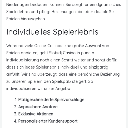
Niederlagen bedauern können. Sie sorgt für ein dynamisches
Spielerlebnis und pflegt Beziehungen, die über das bloße
Spielen hinausgehen.
Individuelles Spielerlebnis
Während viele Online-Casinos eine große Auswahl von
Spielen anbieten, geht Slotsdj Casino in puncto
Individualisierung noch einen Schritt weiter und sorgt dafür,
dass sich jedes Spielerlebnis individuell und einzigartig
anfühlt. Wir sind überzeugt, dass eine persönliche Beziehung
zu unseren Spielern den Spielspaß steigert. So
individualisieren wir unser Angebot:
Maßgeschneiderte Spielvorschläge
Anpassbare Avatare
Exklusive Aktionen
Personalisierter Kundensupport