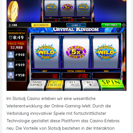
Im Slotsdj Casino erleben wir eine wesentliche
Weiterentwicklung der Online-Gaming-Welt. Durch die
Verbindung innovativer Spiele mit fortschrittlichster
Technologie gestaltet diese Plattform das Casino-Erlebnis
neu. Die Vorteile von Slotsdj bestehen in der Interaktion