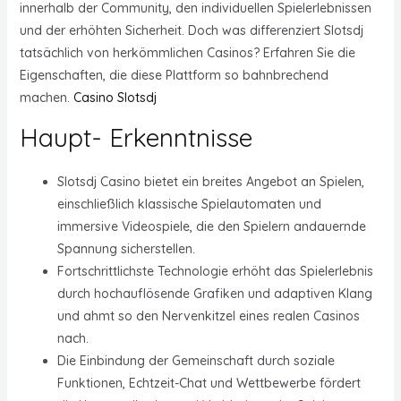
innerhalb der Community, den individuellen Spielerlebnissen
und der erhöhten Sicherheit. Doch was differenziert Slotsdj
tatsächlich von herkömmlichen Casinos? Erfahren Sie die
Eigenschaften, die diese Plattform so bahnbrechend
machen.
Casino Slotsdj
Haupt- Erkenntnisse
Slotsdj Casino bietet ein breites Angebot an Spielen,
einschließlich klassische Spielautomaten und
immersive Videospiele, die den Spielern andauernde
Spannung sicherstellen.
Fortschrittlichste Technologie erhöht das Spielerlebnis
durch hochauflösende Grafiken und adaptiven Klang
und ahmt so den Nervenkitzel eines realen Casinos
nach.
Die Einbindung der Gemeinschaft durch soziale
Funktionen, Echtzeit-Chat und Wettbewerbe fördert