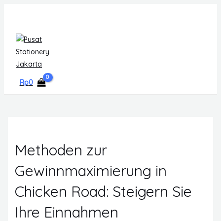
Skip
MAIN
to
MENU
content
Rp
0
Methoden zur
Gewinnmaximierung in
Chicken Road: Steigern Sie
Ihre Einnahmen