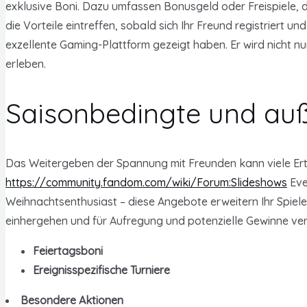
exklusive Boni. Dazu umfassen Bonusgeld oder Freispiele, d
die Vorteile eintreffen, sobald sich Ihr Freund registriert u
exzellente Gaming-Plattform gezeigt haben. Er wird nicht 
erleben.
Saisonbedingte und au
Das Weitergeben der Spannung mit Freunden kann viele Erträ
https://community.fandom.com/wiki/Forum:Slideshows
Eve
Weihnachtsenthusiast – diese Angebote erweitern Ihr Spielerle
einhergehen und für Aufregung und potenzielle Gewinne ver
Feiertagsboni
Ereignisspezifische Turniere
Besondere Aktionen