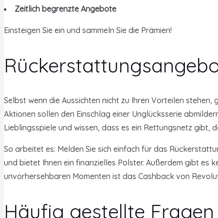
Zeitlich begrenzte Angebote
Einsteigen Sie ein und sammeln Sie die Prämien!
Rückerstattungsangebot
Selbst wenn die Aussichten nicht zu Ihren Vorteilen stehen
Aktionen sollen den Einschlag einer Unglücksserie abmildern,
Lieblingsspiele und wissen, dass es ein Rettungsnetz gibt, 
So arbeitet es: Melden Sie sich einfach für das Rückersta
und bietet Ihnen ein finanzielles Polster. Außerdem gibt es 
unvorhersehbaren Momenten ist das Cashback von Revolution 
Häufig gestellte Fragen