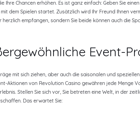
ie Ihre Chancen erhöhen. Es ist ganz einfach: Geben Sie eine
nd mit dem Spielen startet. Zusätzlich wird Ihr Freund Ihnen ve
nur herzlich empfangen, sondern Sie beide können auch die S
ßergewöhnliche Event-P
ge mit sich ziehen, aber auch die saisonalen und speziellen
nt-Aktionen von Revolution Casino gewähren jede Menge Vo
bnis. Stellen Sie sich vor, Sie betreten eine Welt, in der zeit
schaffen. Das erwartet Sie: