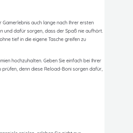
hr Gamerlebnis auch lange nach Ihrer ersten
en und dafür sorgen, dass der Spaß nie aufhört.
hne tief in die eigene Tasche greifen zu
en hochzuhalten. Geben Sie einfach bei Ihrer
u prüfen, denn diese Reload-Boni sorgen dafür,