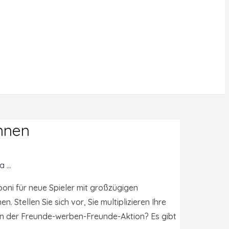
önnen
oni für neue Spieler mit großzügigen
 Stellen Sie sich vor, Sie multiplizieren Ihre
tzen der Freunde-werben-Freunde-Aktion? Es gibt