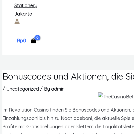
Rp
0
Bonuscodes und Aktionen, die Si
/
Uncategorized
/ By
admin
Im Revolution Casino finden Sie Bonuscodes und Aktionen, d
Einzahlungsboni bis hin zu Nachladeboni, die aktuelle Spieler
Profite mit Gratisdrehungen oder klettern die Loyalitätsle