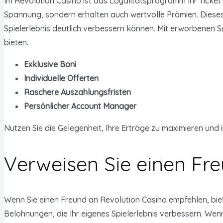
Im Revolution Casino ist das Loyalitätsprogramm Ihr Ticket z
Spannung, sondern erhalten auch wertvolle Prämien. Dieses 
Spielerlebnis deutlich verbessern können. Mit erworbenen Sc
bieten.
Exklusive Boni
Individuelle Offerten
Raschere Auszahlungsfristen
Persönlicher Account Manager
Nutzen Sie die Gelegenheit, Ihre Erträge zu maximieren und
Verweisen Sie einen Fre
Wenn Sie einen Freund an Revolution Casino empfehlen, bie
Belohnungen, die Ihr eigenes Spielerlebnis verbessern. Wenn