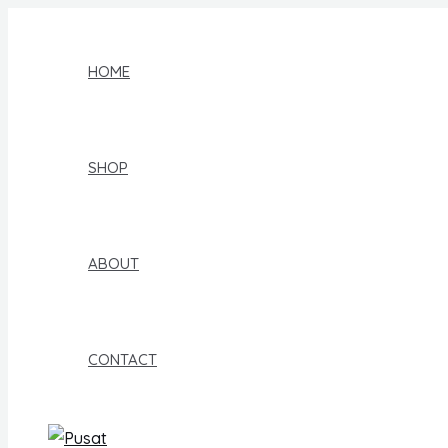
Skip
to
HOME
content
SHOP
ABOUT
CONTACT