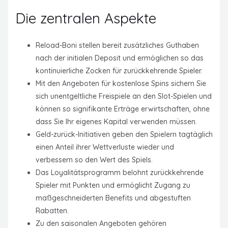
Die zentralen Aspekte
Reload-Boni stellen bereit zusätzliches Guthaben
nach der initialen Deposit und ermöglichen so das
kontinuierliche Zocken für zurückkehrende Spieler.
Mit den Angeboten für kostenlose Spins sichern Sie
sich unentgeltliche Freispiele an den Slot-Spielen und
können so signifikante Erträge erwirtschaften, ohne
dass Sie Ihr eigenes Kapital verwenden müssen.
Geld-zurück-Initiativen geben den Spielern tagtäglich
einen Anteil ihrer Wettverluste wieder und
verbessern so den Wert des Spiels.
Das Loyalitätsprogramm belohnt zurückkehrende
Spieler mit Punkten und ermöglicht Zugang zu
maßgeschneiderten Benefits und abgestuften
Rabatten.
Zu den saisonalen Angeboten gehören