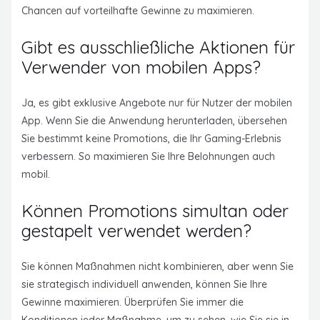
Chancen auf vorteilhafte Gewinne zu maximieren.
Gibt es ausschließliche Aktionen für
Verwender von mobilen Apps?
Ja, es gibt exklusive Angebote nur für Nutzer der mobilen
App. Wenn Sie die Anwendung herunterladen, übersehen
Sie bestimmt keine Promotions, die Ihr Gaming-Erlebnis
verbessern. So maximieren Sie Ihre Belohnungen auch
mobil.
Können Promotions simultan oder
gestapelt verwendet werden?
Sie können Maßnahmen nicht kombinieren, aber wenn Sie
sie strategisch individuell anwenden, können Sie Ihre
Gewinne maximieren. Überprüfen Sie immer die
Konditionen jeder Maßnahme, um zu sehen, wie Sie sie in