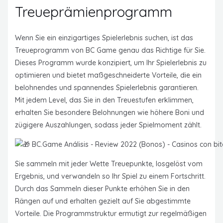
Treueprämienprogramm
Wenn Sie ein einzigartiges Spielerlebnis suchen, ist das
Treueprogramm von BC Game genau das Richtige für Sie.
Dieses Programm wurde konzipiert, um Ihr Spielerlebnis zu
optimieren und bietet maßgeschneiderte Vorteile, die ein
belohnendes und spannendes Spielerlebnis garantieren.
Mit jedem Level, das Sie in den Treuestufen erklimmen,
erhalten Sie besondere Belohnungen wie höhere Boni und
zügigere Auszahlungen, sodass jeder Spielmoment zählt.
Sie sammeln mit jeder Wette Treuepunkte, losgelöst vom
Ergebnis, und verwandeln so Ihr Spiel zu einem Fortschritt.
Durch das Sammeln dieser Punkte erhöhen Sie in den
Rängen auf und erhalten gezielt auf Sie abgestimmte
Vorteile. Die Programmstruktur ermutigt zur regelmäßigen