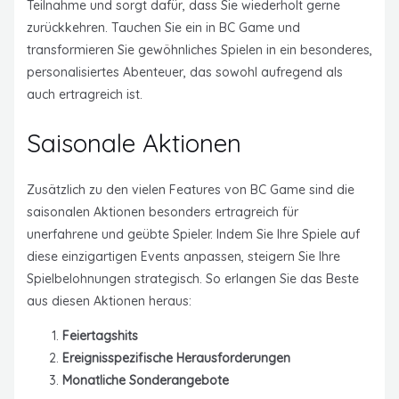
Teilnahme und sorgt dafür, dass Sie wiederholt gerne
zurückkehren. Tauchen Sie ein in BC Game und
transformieren Sie gewöhnliches Spielen in ein besonderes,
personalisiertes Abenteuer, das sowohl aufregend als
auch ertragreich ist.
Saisonale Aktionen
Zusätzlich zu den vielen Features von BC Game sind die
saisonalen Aktionen besonders ertragreich für
unerfahrene und geübte Spieler. Indem Sie Ihre Spiele auf
diese einzigartigen Events anpassen, steigern Sie Ihre
Spielbelohnungen strategisch. So erlangen Sie das Beste
aus diesen Aktionen heraus:
Feiertagshits
Ereignisspezifische Herausforderungen
Monatliche Sonderangebote