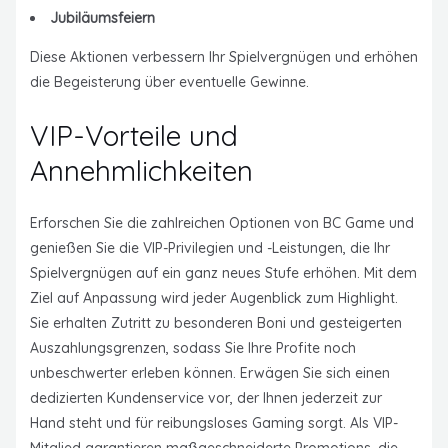
Jubiläumsfeiern
Diese Aktionen verbessern Ihr Spielvergnügen und erhöhen
die Begeisterung über eventuelle Gewinne.
VIP-Vorteile und
Annehmlichkeiten
Erforschen Sie die zahlreichen Optionen von BC Game und
genießen Sie die VIP-Privilegien und -Leistungen, die Ihr
Spielvergnügen auf ein ganz neues Stufe erhöhen. Mit dem
Ziel auf Anpassung wird jeder Augenblick zum Highlight.
Sie erhalten Zutritt zu besonderen Boni und gesteigerten
Auszahlungsgrenzen, sodass Sie Ihre Profite noch
unbeschwerter erleben können. Erwägen Sie sich einen
dedizierten Kundenservice vor, der Ihnen jederzeit zur
Hand steht und für reibungsloses Gaming sorgt. Als VIP-