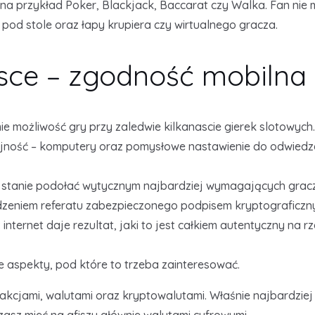
na przykład Poker, Blackjack, Baccarat czy Walka. Fan nie
ę pod stole oraz łapy krupiera czy wirtualnego gracza.
sce – zgodność mobilna
e możliwość gry przy zaledwie kilkanascie gierek slotowych.
cyjność – komputery oraz pomysłowe nastawienie do odwiedz
stanie podołać wytycznym najbardziej wymagających graczy
dzeniem referatu zabezpieczonego podpisem kryptograficzn
rnet daje rezultat, jaki to jest całkiem autentyczny na rzec
ze aspekty, pod które to trzeba zainteresować.
l akcjami, walutami oraz kryptowalutami. Właśnie najbardzie
zasz mieć na afiszu głównie walutami cyfrowymi.