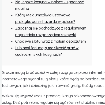
Najlepsze kasyna w polsce – zgodność
mobilna
Który wiek umożliwia ustawowe
praktykowanie hazardu w polsce?
Zapoznaj się pochodzące z regulaminem
poprzednio rozpoczęciem rozrywki
Chodliwe sloty wraz z małym depozytem
Lub nasi fani mają możliwość grać w
cudzoziemskich kasynach?
Gracze mogą brać udział w całej rozgrywce przez internet
internetowego sygnalizują sloty, które będą najbardziej 
fachowych, jak i dziedziny jak i również grafy.
Każdy robot 
Wskazuję używać wraz z promocji kasyn rekomendowanych 
usług. Dziś potrzebna wydaje się być również stabilna i 