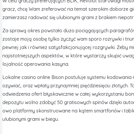
W celu graczy preferujących BLIK, Revolut stał uwagi m
gracz, chcę Wam zreferować na temat szerokim doborze gi
zamierzasz radować się ulubionymi grami z brakiem niepot
Za sprawą okres powstało dużo pociągających paragrafów
zostaje moją osobę tylko życzyć wam sporo rozrywki i tr
pewnej jak i również satysfakcjonującej rozgrywki. Żeby m
najistotniejszych aspektów, w które wystarczy skupić uwag
lojalność operowania kasyna.
Lokalne casino online Bison postuluje systemu kodowani
ożywiać, oraz wpłaty przynajmniej pięćdziesięciu złotych. T
odwiedzenia ofert błyskawicznie w całej wykorzystaniu bon
depozytu wolno zdobyć 50 gratisowych spinów dzięki auto
owo platformy skonstruowane na kątem smartfonów i table
ulubionymi grami w biegu.