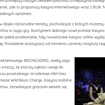
ostem pomiędzy naszym układem płatności a międzynarodowy
erek, jaki to proponują kasyna internetowego wraz z BLIK.
rzebnych opóźnień.
 dzięki różnorodne tematy, pochodzące z których możemy 
iumfów w ciągu gry. Asortyment dobrego nowe polskie kasyn
ieć pełne przekonanie, hdy nowatorskie kasyno online wydaje
ę. Posiadanie autoryzacji od momentu uznanej instytucji reg
a reklamowego BISONCASINO, ażeby jego
o znaczy, że starczy zgłosić uwagi do
usu powitalnego. W zakresie ofert bez
macie Wild Bison Charge. Kasyna mobilne
tów, zezwalające graczom weselić się