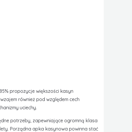
 85% propozycje większości kasyn
 nawzajem również pod względem cech
chanizmy uciechy.
będne potrzeby, zapewniające ogromną klasa
ablety. Porządna apka kasynowa powinna stać