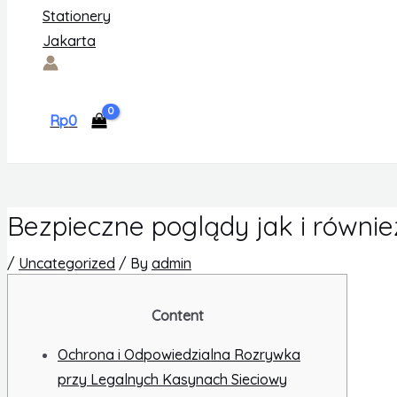
Rp
0
Bezpieczne poglądy jak i również
/
Uncategorized
/ By
admin
Content
Ochrona i Odpowiedzialna Rozrywka
przy Legalnych Kasynach Sieciowy