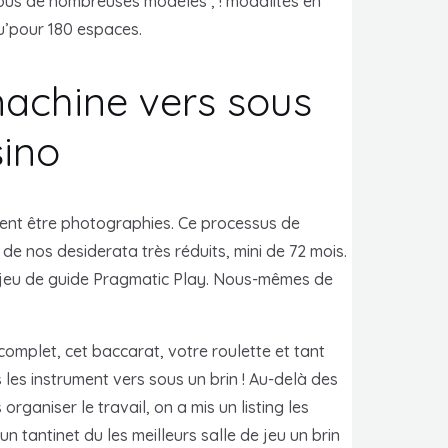
ous de nombreuses modèles , ! modalités en
qu’pour 180 espaces.
machine vers sous
sino
vent être photographies. Ce processus de
e nos desiderata très réduits, mini de 72 mois.
es jeu de guide Pragmatic Play. Nous-mêmes de
omplet, cet baccarat, votre roulette et tant
es instrument vers sous un brin ! Au-delà des
aniser le travail, on a mis un listing les
 tantinet du les meilleurs salle de jeu un brin