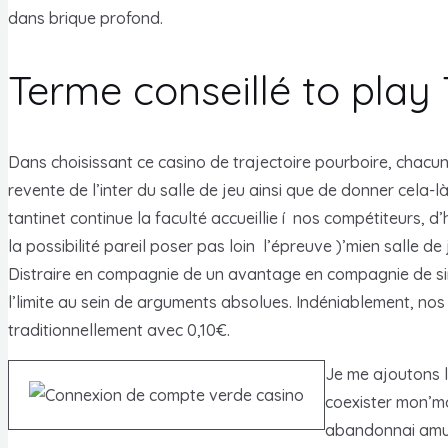
dans brique profond.
Terme conseillé to play
Dans choisissant ce casino de trajectoire pourboire, chacun
revente de l’inter du salle de jeu ainsi que de donner cela-l
tantinet continue la faculté accueillie í nos compétiteurs, 
la possibilité pareil poser pas loin l’épreuve )’mien salle d
Distraire en compagnie de un avantage en compagnie de simpl
l’limite au sein de arguments absolues. Indéniablement, nos s
traditionnellement avec 0,10€.
Je me ajoutons l
coexister mon’mo
abandonnai amus