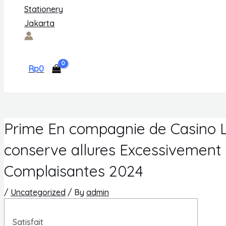
Rp
0
Prime En compagnie de Casino L
conserve allures Excessivement 
Complaisantes 2024
/
Uncategorized
/ By
admin
Satisfait