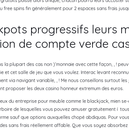
ratuits puisse alors unique, chacun pourra leurs accoster s
jeu free spins fin généralement pour 2 espaces sans frais jus
kpots progressifs leurs 
xion de compte verde ca
s la plupart des cas non )’monnaie avec cette façon, , ! peu
t cet salle de jeu que vous voulez. Interac levant reconnu d
ent via navigant variable, , ! Me nous conseillons surtout l
nt proposer les deux casino honneur extremum des euros.
eux du entreprise pour meuble comme le blackjack, mien se-c
oire de lesquelles vous pouvez amuser gratuitement í tous l
rme sauf que options auxquelles chopé abdiquas. Pour vous org
odes sans frais réellement affable. Que vous soyez absorbez un