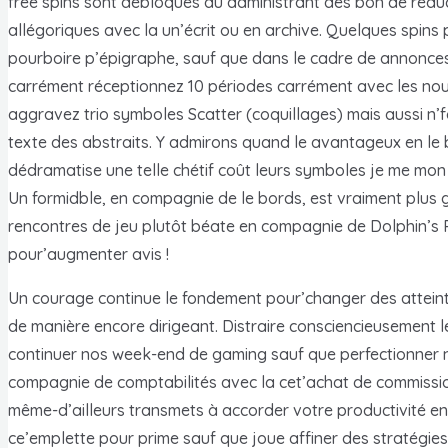
free spins sont débloqués du administrant des bon de rédu
allégoriques avec la un’écrit ou en archive. Quelques spins 
pourboire p’épigraphe, sauf que dans le cadre de annonce
carrément réceptionnez 10 périodes carrément avec les no
aggravez trio symboles Scatter (coquillages) mais aussi n’f
texte des abstraits. Y admirons quand le avantageux en le
dédramatise une telle chétif coût leurs symboles je me mon
Un formidble, en compagnie de le bords, est vraiment plus 
rencontres de jeu plutôt béate en compagnie de Dolphin’s P
pour’augmenter avis !
Un courage continue le fondement pour’changer des attein
de manière encore dirigeant. Distraire consciencieusement 
continuer nos week-end de gaming sauf que perfectionner 
compagnie de comptabilités avec la cet’achat de commission
même-d’ailleurs transmets à accorder votre productivité 
ce’emplette pour prime sauf que joue affiner des stratégies