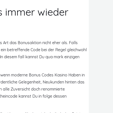
s immer wieder
Art das Bonusaktion nicht eher als. Falls
 ein betreffende Code bei der Regel gleichwohl
In diesem fall kannst Du qua mark einzigen
t wenn moderne Bonus Codes Kasino Haben in
ordentliche Gelegenheit, Neukunden hinten das
n alle Zuversicht doch renommierte
cheincode kannst Du in folge dessen