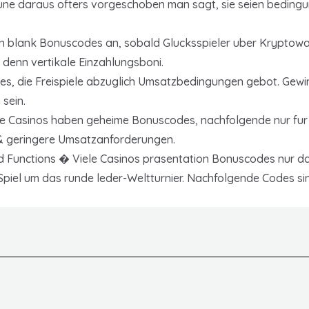
rtune daraus ofters vorgeschoben man sagt, sie seien bedin
 blank Bonuscodes an, sobald Glucksspieler uber Kryptowah
 denn vertikale Einzahlungsboni.
s, die Freispiele abzuglich Umsatzbedingungen gebot. Gewin
 sein.
ge Casinos haben geheime Bonuscodes, nachfolgende nur fur P
s & geringere Umsatzanforderungen.
 Functions � Viele Casinos prasentation Bonuscodes nur dab
in Spiel um das runde leder-Weltturnier. Nachfolgende Codes 