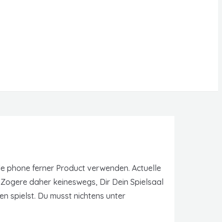
e phone ferner Product verwenden. Actuelle
 Zogere daher keineswegs, Dir Dein Spielsaal
n spielst. Du musst nichtens unter