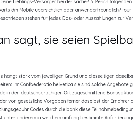
 Deine Lieblings-Versorger bei der sache? 3. Perish folgenden
rts dm Mobile ubersichtlich oder anwenderfreundlich? four. 
eschrieben stehen fur jedes Das- oder Auszahlungen zur Ve
 sagt, sie seien Spielb
 hangt stark vom jeweiligen Grund und diesseitigen daselbst
eiters ihr Confoederatio helvetica sie sind solche Angebote
ade in den deutschsprachigen Ort zugeschnittene Bonusaktio
von gesetzliche Vorgaben ferner daselbst der Ernahrer den
ttlungsgebuhr Codes durch die bank diese Teilnahmebedingu
ist unter anderem in welchem umfang bestimmte Anforderungen