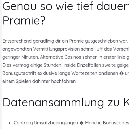
Genau so wie tief dauer
Pramie?
Entsprechend geradlinig dir ein Pramie gutgeschrieben wa
angewandten Vermittlungsprovision schnell uff das Vorschla
geringer Minuten. Alternative Casinos sehnen in erster linie 
Dies vermag einige Stunden, inside Einzelfallen zweite geig
Bonusgutschrift exklusive lange Wartezeiten andienen � uns
einem Spielen dahinter hochfahren.
Datenansammlung zu K
Contrary Umsatzbedingungen � Manche Bonuscodes se