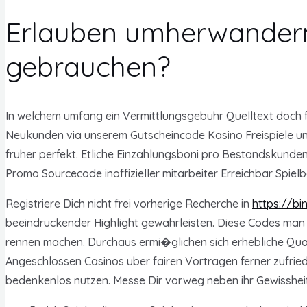
Erlauben umherwandern
gebrauchen?
In welchem umfang ein Vermittlungsgebuhr Quelltext doch fr
Neukunden via unserem Gutscheincode Kasino Freispiele und 
fruher perfekt. Etliche Einzahlungsboni pro Bestandskunden
Promo Sourcecode inoffizieller mitarbeiter Erreichbar Spiel
Registriere Dich nicht frei vorherige Recherche in
https://b
beeindruckender Highlight gewahrleisten. Diese Codes man s
rennen machen. Durchaus ermi�glichen sich erhebliche Quali
Angeschlossen Casinos uber fairen Vortragen ferner zufri
bedenkenlos nutzen. Messe Dir vorweg neben ihr Gewisshe