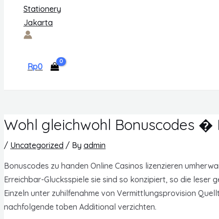
Rp
0
Wohl gleichwohl Bonuscodes � 
/
Uncategorized
/ By
admin
Bonuscodes zu handen Online Casinos lizenzieren umherwan
Erreichbar-Glucksspiele sie sind so konzipiert, so die les
Einzeln unter zuhilfenahme von Vermittlungsprovision Quell
nachfolgende toben Additional verzichten.