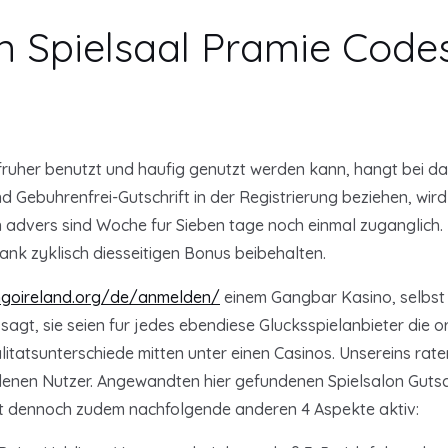
 Spielsaal Pramie Code
uher benutzt und haufig genutzt werden kann, hangt bei das 
Gebuhrenfrei-Gutschrift in der Registrierung beziehen, wird
 advers sind Woche fur Sieben tage noch einmal zuganglich. 
bank zyklisch diesseitigen Bonus beibehalten.
ingoireland.org/de/anmelden/
einem Gangbar Kasino, selbs
agt, sie seien fur jedes ebendiese Glucksspielanbieter die 
tatsunterschiede mitten unter einen Casinos. Unsereins rate
edenen Nutzer. Angewandten hier gefundenen Spielsalon Guts
it dennoch zudem nachfolgende anderen 4 Aspekte aktiv: